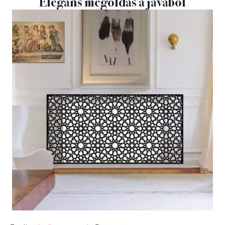
Elegáns megoldás a javából