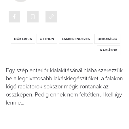
NŐK LAPJA
OTTHON
LAKBERENDEZÉS
DEKORÁCIÓ
RADIÁTOR
Egy szép enteriőr kialakításánál hiába szerezzük
be a legdivatosabb lakáskiegészítőket, a falakon
lógó radiátorok sokszor mégis rontanak az
összképen. Pedig ennek nem feltétlenül kell így
lennie...