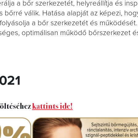
a a bőr szerkezetét, helyreállítja és inspi
 bőrré válik. Hatása alapját az képezi, hog
efolyásolja a bőr szerkezetét és működését.
zséges, optimálisan működő bőrszerkezet é
021
töltéséhez
kattints ide!