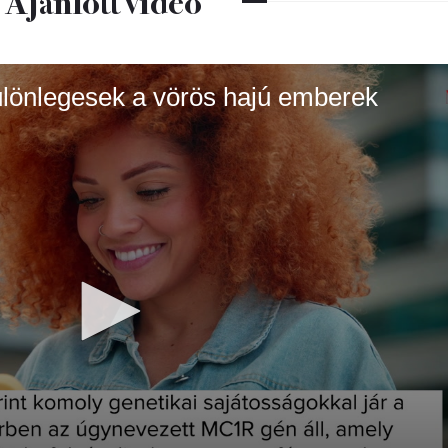
Ajánlott videó
 különlegesek a vörös hajú emberek