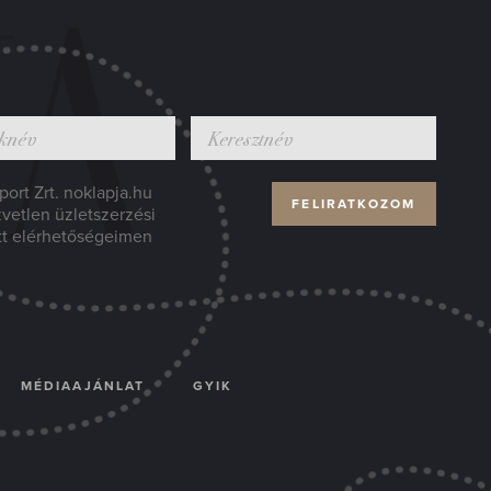
ort Zrt. noklapja.hu
zvetlen üzletszerzési
tt elérhetőségeimen
MÉDIAAJÁNLAT
GYIK