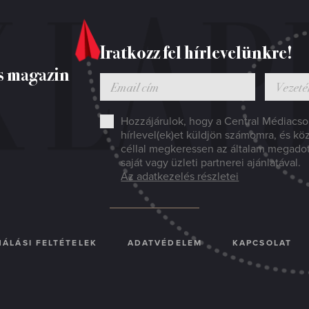
Iratkozz fel hírlevelünkre!
s magazin
Hozzájárulok, hogy a Central Médiacsop
hírlevel(ek)et küldjön számomra, és kö
céllal megkeressen az általam megado
saját vagy üzleti partnerei ajánlatával.
Az adatkezelés részletei
ÁLÁSI FELTÉTELEK
ADATVÉDELEM
KAPCSOLAT