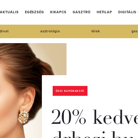
AKTUÁLIS
EGÉSZSÉG
KIKAPCS
GASZTRÓ
HETILAP
DIGITÁLIS
divat
asztrológia
lélek
gas
ŐSZI KUPONAKCIÓ
20% kedv