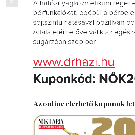
A hatóanyagkozmetikum regenerálj
bőrfunkciókat, beépül a bőrbe és
sejtszintű hatásával pozitívan b
Általa elérhetővé válik az egés
sugárzóan szép bőr.
www.drhazi.hu
Kuponkód: NŐK2
Az online elérhető kuponok le