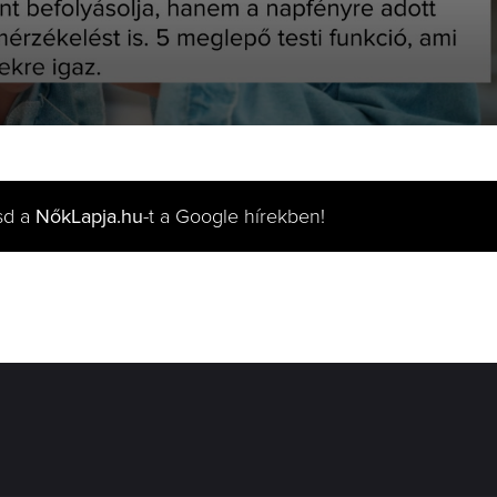
sd a
NőkLapja.hu
-t a Google hírekben!