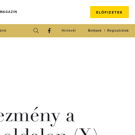
 MAGAZIN
ELŐFIZETEK
ztró
Hírlevél
Belépek
Regisztrálok
ezmény a