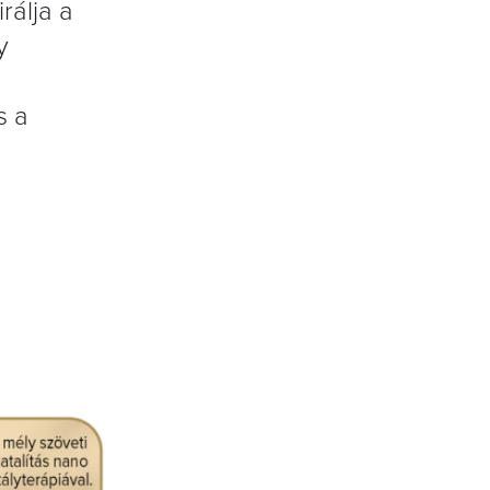
rálja a
y
s a