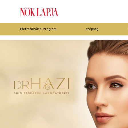
Életmódváltó Program
szépség