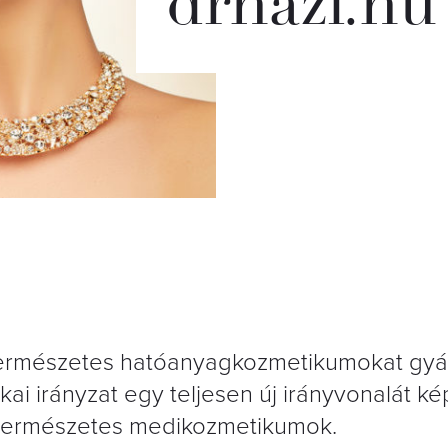
drhazi.hu
 természetes hatóanyagkozmetikumokat gyá
 irányzat egy teljesen új irányvonalát kép
s természetes medikozmetikumok.