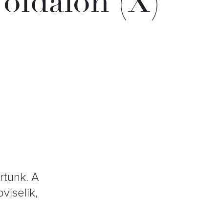
 oldalon (X)
rtunk. A
viselik,