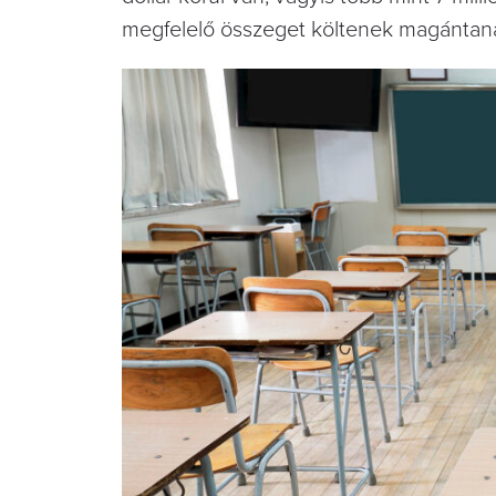
megfelelő összeget költenek magántaná