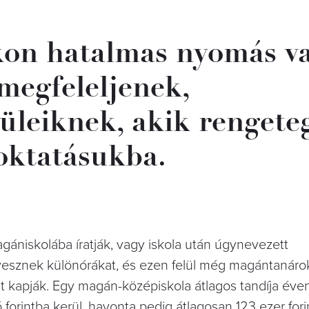
kon hatalmas nyomás v
egfeleljenek,
üleiknek, akik rengete
 oktatásukba.
gániskolába íratják, vagy iskola után úgynevezett
sznek különórákat, és ezen felül még magántanárok
t kapják. Egy magán-középiskola átlagos tandíja éve
ió forintba kerül, havonta pedig átlagosan 123 ezer for