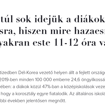
túl sok idejük a diáko
ra, hiszen mire hazaes
yakran este 11-12 óra v
izedben Dél-Korea vezető helyen állt a fejlett ország
2019-ben minden 100 000 emberre 24,6 öngyilkosság 
rében: a diákok közül 47%-ban a középiskolások veze
 hogy a korosztály egyre fiatalodik. Az általános iskolá
óbbi években jelentősen megnőtt.