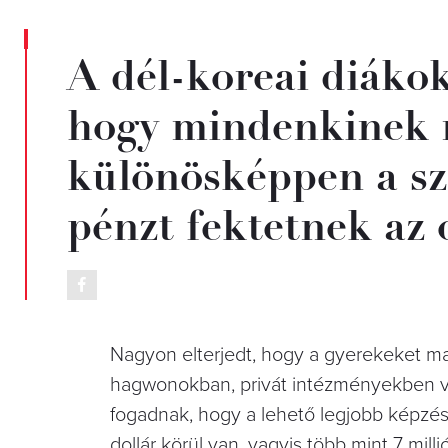
A dél-koreai diáko
hogy mindenkinek m
különösképpen a sz
pénzt fektetnek az
Nagyon elterjedt, hogy a gyerekeket ma
hagwonokban, privát intézményekben ve
fogadnak, hogy a lehető legjobb képzés
dollár körül van, vagyis több mint 7 mill