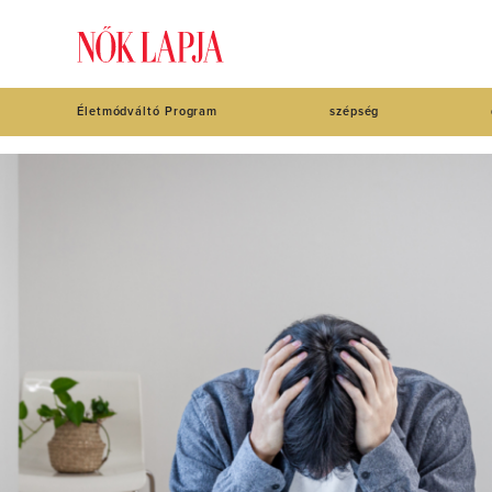
Életmódváltó Program
szépség