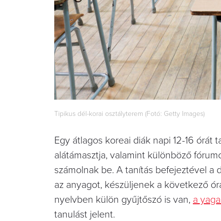
Tipikus dél-korai osztályterem (Fotó: Getty Images)
Egy átlagos koreai diák napi 12-16 órát ta
alátámasztja, valamint különböző fórumok
számolnak be. A tanítás befejeztével a 
az anyagot, készüljenek a következő órá
nyelvben külön gyűjtőszó is van,
a yag
tanulást jelent.