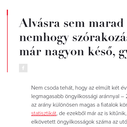
Alvásra sem marad 
nemhogy szórakozás
már nagyon késő, g
Nem csoda tehát, hogy az elmúlt két évt
legmagasabb öngyilkossági aránnyal – 
az arány különösen magas a fiatalok kö
statisztikát
, de ezekből már az is kitűnik,
elkövetett öngyilkosságok száma az ut