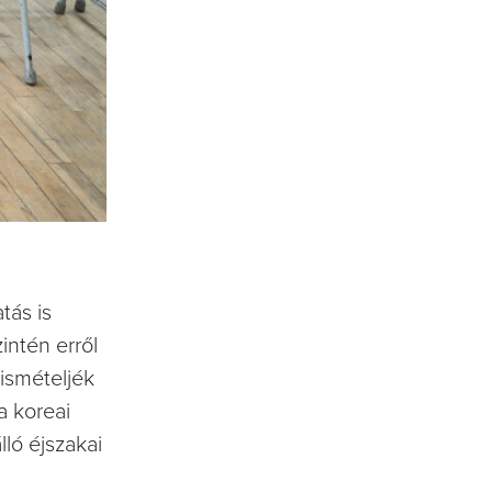
tás is
intén erről
ismételjék
a koreai
lló éjszakai