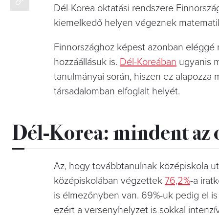
Dél-Korea oktatási rendszere Finnorszá
kiemelkedő helyen végeznek matematik
Finnországhoz képest azonban eléggé m
hozzáállásuk is.
Dél-Koreában
ugyanis m
tanulmányai során, hiszen ez alapozza 
társadalomban elfoglalt helyét.
Dél-Korea: mindent az 
Az, hogy továbbtanulnak középiskola ut
középiskolában végzettek
76,2%
-a ira
is élmezőnyben van. 69%-uk pedig el is
ezért a versenyhelyzet is sokkal intenzív