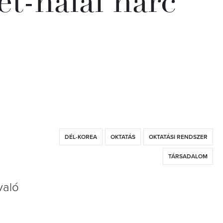
et-halál harc
DÉL-KOREA
OKTATÁS
OKTATÁSI RENDSZER
TÁRSADALOM
való