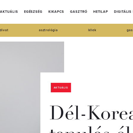
AKTUÁLIS
EGÉSZSÉG
KIKAPCS
GASZTRÓ
HETILAP
DIGITÁLIS
divat
asztrológia
lélek
gas
AKTUÁLIS
Dél-Korea