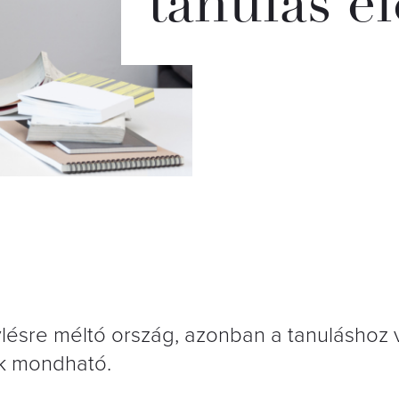
tanulás él
lésre méltó ország, azonban a tanuláshoz 
k mondható.