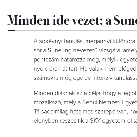
Minden ide vezet: a Su
A sokévnyi tanulás, megannyi különóra 
sor a Suneung nevezetű vizsgára, amely a
pontszám határozza meg, melyik egyetemr
nyolc órán át tart. Ha valaki nem elége
számukra még egy év intenzív tanulással
Minden diáknak az a célja, hogy a leg
mozaikszó, mely a Seoul Nemzeti Egyet
Társadalmilag hatalmas szerepe van, ho
előnyben részesítik a SKY egyetemről s