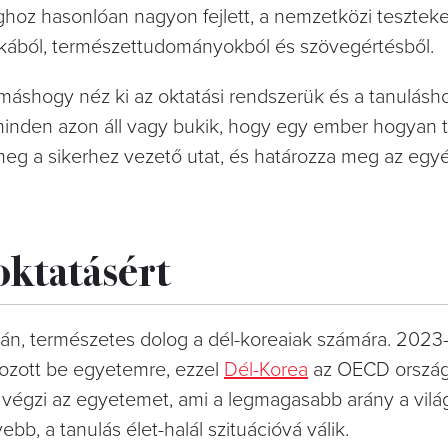
ghoz hasonlóan nagyon fejlett, a nemzetközi tesztek
ából, természettudományokból és szövegértésből.
áshogy néz ki az oktatási rendszerük és a tanulásho
inden azon áll vagy bukik, hogy egy ember hogyan te
meg a sikerhez vezető utat, és határozza meg az egy
oktatásért
án, természetes dolog a dél-koreaiak számára. 2023
tkozott be egyetemre, ezzel
Dél-Korea
az OECD ország
 végzi az egyetemet, ami a legmagasabb arány a vil
ebb, a tanulás élet-halál szituációvá válik.