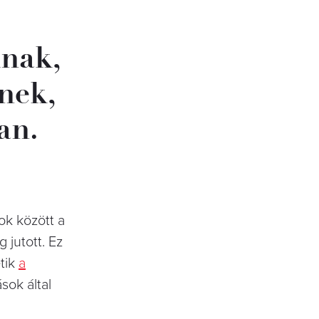
knak,
nek,
an.
ok között a
jutott. Ez
tik
a
sok által