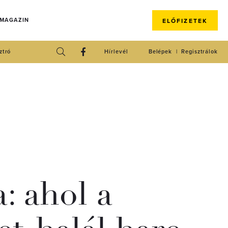
 MAGAZIN
ELŐFIZETEK
ztró
Hírlevél
Belépek
Regisztrálok
: ahol a