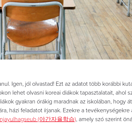
nul. Igen, jól olvastad! Ezt az adatot több korábbi kuta
on lehet olvasni koreai diákok tapasztalatait, ahol sz
diákok gyakran órákig maradnak az iskolában, hogy át
ra, házi feladatot írjanak. Ezekre a tevékenységekre 
anjayulhagseub (야간자율학습)
, amely szó szerint öná