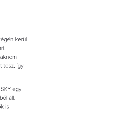
végén kerül
rt
csaknem
 tesz, így
A SKY egy
l áll.
k is