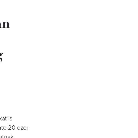
an
g
at is
nte 20 ezer
intnak