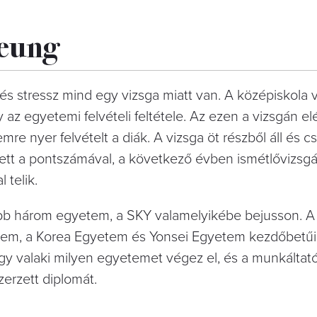
neung
és stressz mind egy vizsga miatt van. A középiskola 
z egyetemi felvételi feltétele. Az ezen a vizsgán elé
e nyer felvételt a diák. A vizsga öt részből áll és 
dett a pontszámával, a következő évben ismétlővizsgát
 telik.
jobb három egyetem, a SKY valamelyikébe bejusson. 
em, a Korea Egyetem és Yonsei Egyetem kezdőbetűibő
gy valaki milyen egyetemet végez el, és a munkáltató
zerzett diplomát.