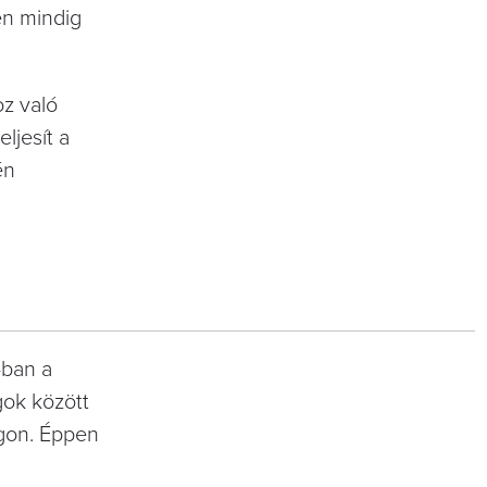
en mindig
z való
ljesít a
én
-ban a
ok között
ágon. Éppen