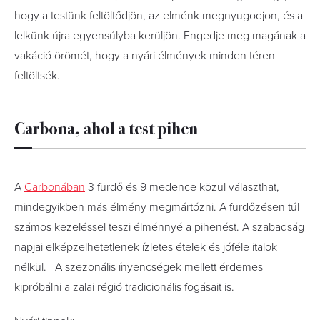
hogy a testünk feltöltődjön, az elménk megnyugodjon, és a
lelkünk újra egyensúlyba kerüljön. Engedje meg magának a
vakáció örömét, hogy a nyári élmények minden téren
feltöltsék.
Carbona, ahol a test pihen
A
Carbonában
3 fürdő és 9 medence közül választhat,
mindegyikben más élmény megmártózni. A fürdőzésen túl
számos kezeléssel teszi élménnyé a pihenést. A szabadság
napjai elképzelhetetlenek ízletes ételek és jóféle italok
nélkül. A szezonális ínyencségek mellett érdemes
kipróbálni a zalai régió tradicionális fogásait is.