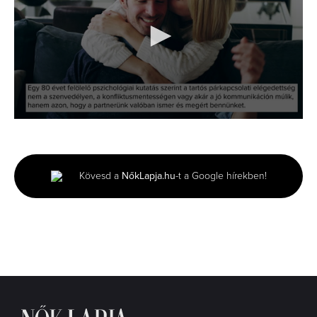
0
seconds
of
1
minute,
Kövesd a
NőkLapja.hu
-t a Google hírekben!
20
seconds