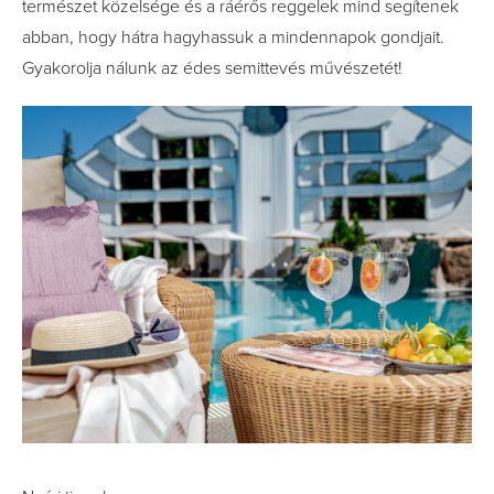
természet közelsége és a ráérős reggelek mind segítenek
abban, hogy hátra hagyhassuk a mindennapok gondjait.
Gyakorolja nálunk az édes semittevés művészetét!