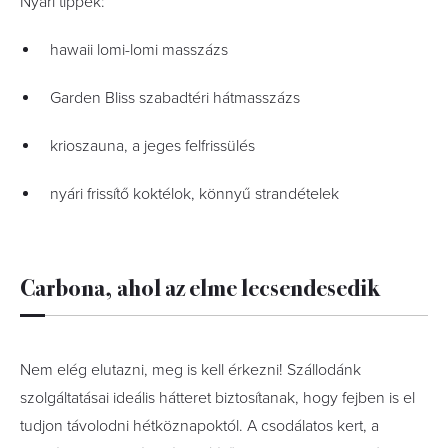
Nyári tippek:
hawaii lomi-lomi masszázs
Garden Bliss szabadtéri hátmasszázs
krioszauna, a jeges felfrissülés
nyári frissítő koktélok, könnyű strandételek
Carbona, ahol az elme lecsendesedik
Nem elég elutazni, meg is kell érkezni! Szállodánk
szolgáltatásai ideális hátteret biztosítanak, hogy fejben is el
tudjon távolodni hétköznapoktól. A csodálatos kert, a