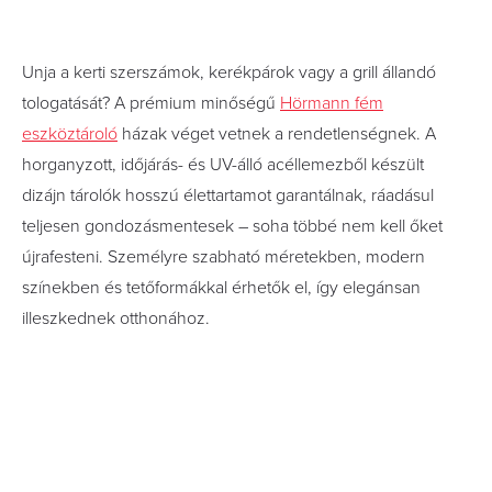
Unja a kerti szerszámok, kerékpárok vagy a grill állandó
tologatását? A prémium minőségű
Hörmann fém
eszköztároló
házak véget vetnek a rendetlenségnek. A
horganyzott, időjárás- és UV-álló acéllemezből készült
dizájn tárolók hosszú élettartamot garantálnak, ráadásul
teljesen gondozásmentesek – soha többé nem kell őket
újrafesteni. Személyre szabható méretekben, modern
színekben és tetőformákkal érhetők el, így elegánsan
illeszkednek otthonához.