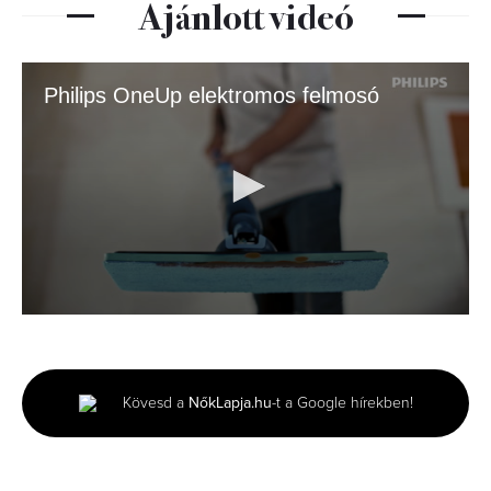
Ajánlott videó
Philips OneUp elektromos felmosó
0
seconds
of
30
seconds
Kövesd a
NőkLapja.hu
-t a Google hírekben!