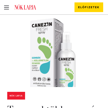
ELŐFIZETEK
NŐK LAPJA