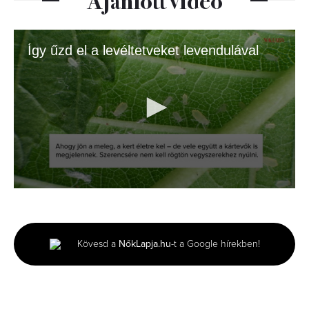
Így űzd el a levéltetveket levendulával
0
seconds
of
1
minute,
Kövesd a
NőkLapja.hu
-t a Google hírekben!
54
seconds