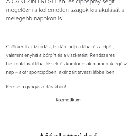
A CANEZIN FRESH láb- és cipőspray segít
megelőzni a kellemetlen szagok kialakulását a
melegebb napokon is.
Csökkenti az izzadást, tisztán tartja a lábat és a cipőt,
valamint enyhíti a bőrpírt és a viszketést. Rendszeres
használatával lábai frissek és komfortosak maradnak egész
nap – akár sportcipőben, akár zárt tavaszi lábbeliben.
Keresd a gyógyszertárakban!
Kozmetikum
Ajánlott videó