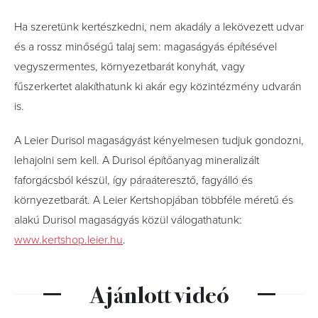
Ha szeretünk kertészkedni, nem akadály a lekövezett udvar
és a rossz minőségű talaj sem: magaságyás építésével
vegyszermentes, környezetbarát konyhát, vagy
fűszerkertet alakíthatunk ki akár egy közintézmény udvarán
is.
A Leier Durisol magaságyást kényelmesen tudjuk gondozni,
lehajolni sem kell. A Durisol építőanyag mineralizált
faforgácsból készül, így páraáteresztő, fagyálló és
környezetbarát. A Leier Kertshopjában többféle méretű és
alakú Durisol magaságyás közül válogathatunk:
www.kertshop.leier.hu
.
Ajánlott videó