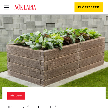
ELŐFIZETEK
NŐK LAPJA