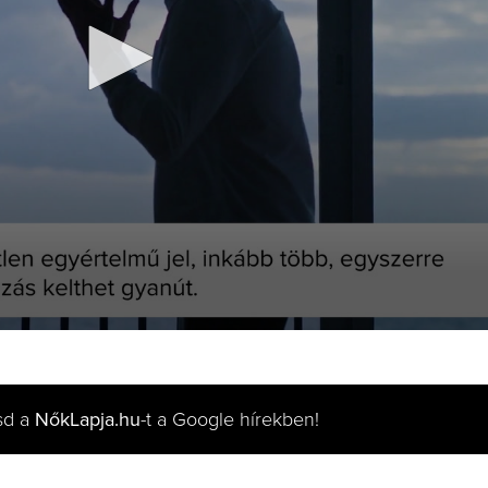
sd a
NőkLapja.hu
-t a Google hírekben!