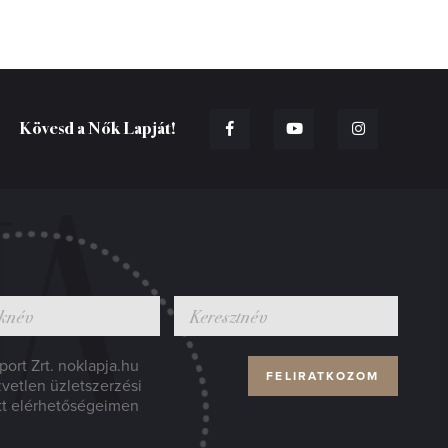
Kövesd a Nők Lapját!
ort Zrt. noklapja.hu
zvetlen üzletszerzési
tt elérhetőségeimen