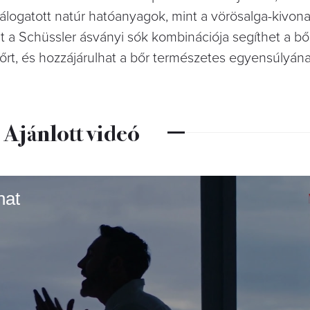
válogatott natúr hatóanyagok, mint a vörösalga-kivona
t a Schüssler ásványi sók kombinációja segíthet a bő
 bőrt, és hozzájárulhat a bőr természetes egyensúlyán
Ajánlott videó
hat