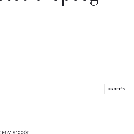
HIRDETÉS
ékeny arcbőr