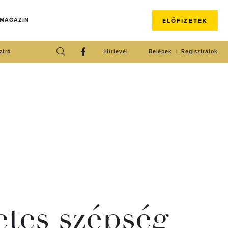
 MAGAZIN
ELŐFIZETEK
ztró
Hírlevél
Belépek
Regisztrálok
tes szépség