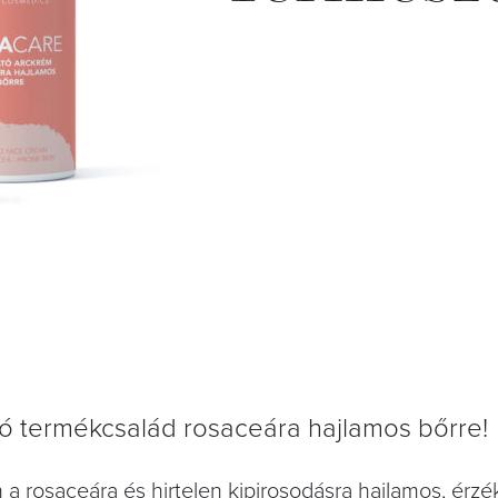
ó termékcsalád rosaceára hajlamos bőrre!
n a rosaceára és hirtelen kipirosodásra hajlamos, érz