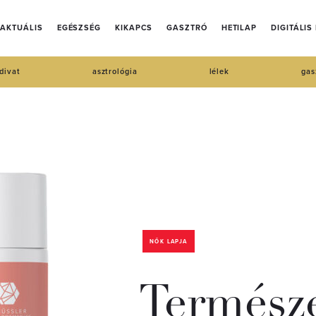
AKTUÁLIS
EGÉSZSÉG
KIKAPCS
GASZTRÓ
HETILAP
DIGITÁLIS
divat
asztrológia
lélek
gas
NŐK LAPJA
Természe