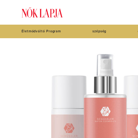
Életmódváltó Program
szépség