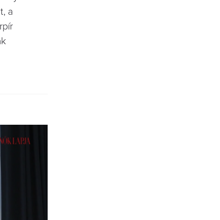
t, a
rpír
ak