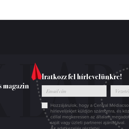
Iratkozz fel hírlevelünkre!
s magazin
Hozzájárulok, hogy a Central Médiacsop
hírlevel(ek)et küldjön számomra, és kö
céllal megkeressen az általam megado
saját vagy üzleti partnerei ajánlatával.
Az adatkezelés részletei