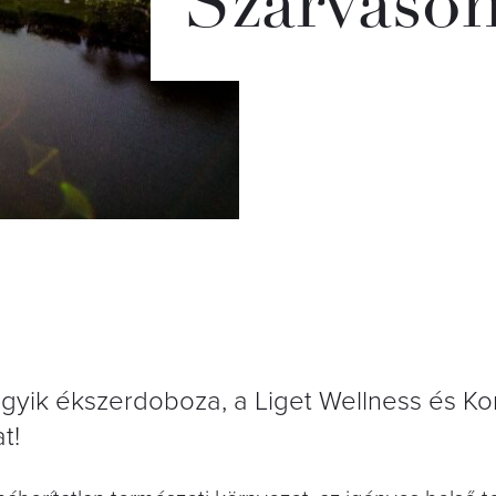
Szarvason
egyik ékszerdoboza, a Liget Wellness és Ko
t!