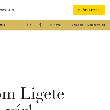
 MAGAZIN
ELŐFIZETEK
ztró
Hírlevél
Belépek
Regisztrálok
om Ligete