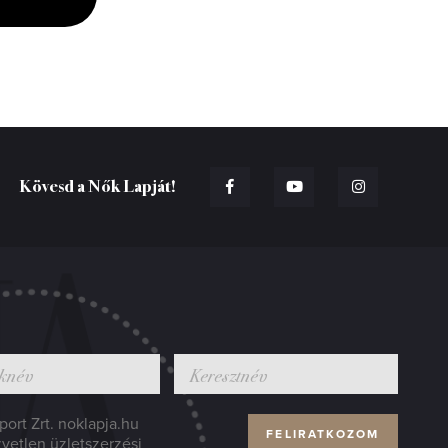
Kövesd a Nők Lapját!
ort Zrt. noklapja.hu
zvetlen üzletszerzési