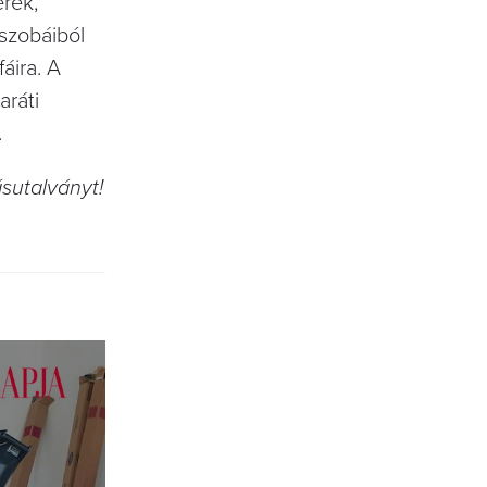
erek,
 szobáiból
áira. A
aráti
.
ásutalványt!