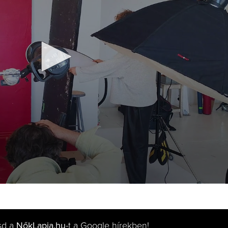
sd a
NőkLapja.hu
-t a Google hírekben!