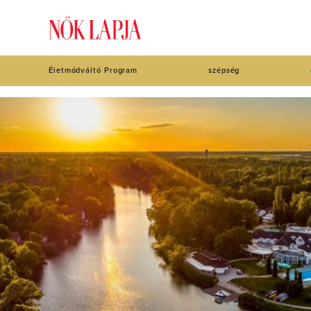
Életmódváltó Program
szépség