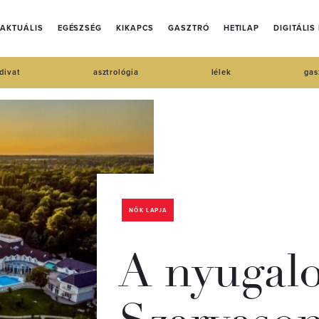
AKTUÁLIS
EGÉSZSÉG
KIKAPCS
GASZTRÓ
HETILAP
DIGITÁLIS
divat
asztrológia
lélek
gas
NŐK LAPJA
A nyugal