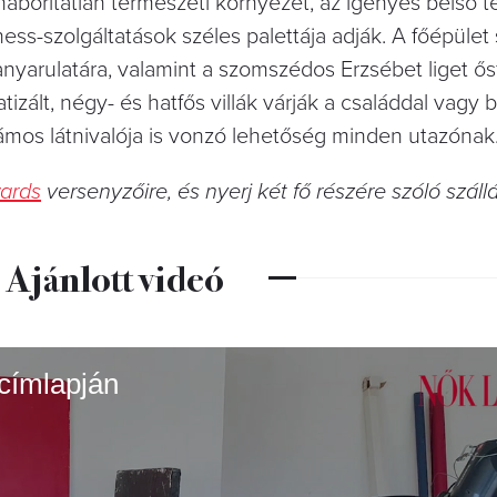
 háborítatlan természeti környezet, az igényes belső t
ness-szolgáltatások széles palettája adják. A főépület
kanyarulatára, valamint a szomszédos Erzsébet liget ősf
izált, négy- és hatfős villák várják a családdal vagy b
ámos látnivalója is vonzó lehetőség minden utazónak
wards
versenyzőire, és nyerj két fő részére szóló száll
Ajánlott videó
 címlapján