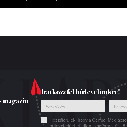
Iratkozz fel hírlevelünkre!
s magazin
Hozzájárulok, hogy a Central Médiacsop
hírlevel(ek)et küldjön számomra, és kö