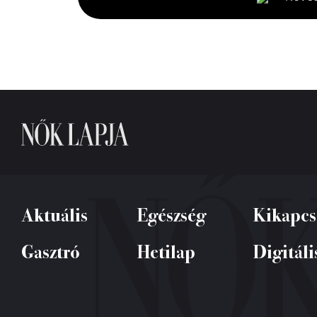
seconds
Volume
0%
Aktuális
Egészség
Kikapcs
Gasztró
Hetilap
Digitáli