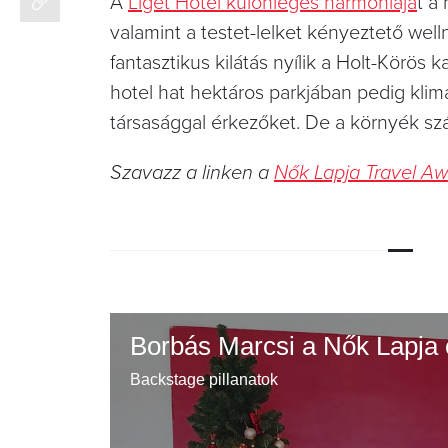
A
Liget Hotel különleges harmóniájá
t a
valamint a testet-lelket kényeztető well
fantasztikus kilátás nyílik a Holt-Körös 
hotel hat hektáros parkjában pedig klimat
társasággal érkezőket. De a környék sz
Szavazz a linken a
Nők Lapja Travel A
Borbás Marcsi a Nők Lapja
Backstage pillanatok