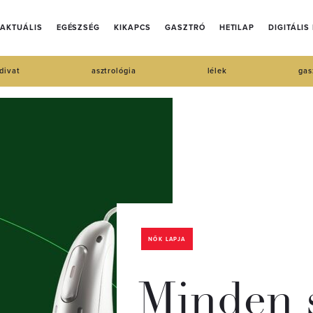
AKTUÁLIS
EGÉSZSÉG
KIKAPCS
GASZTRÓ
HETILAP
DIGITÁLIS
divat
asztrológia
lélek
gas
NŐK LAPJA
Minden s