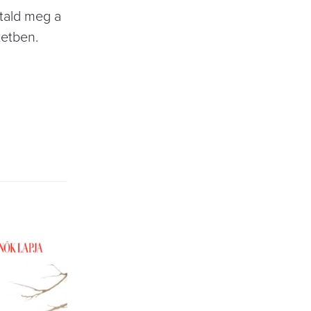
ztald meg a
zetben.