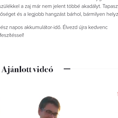
zülékkel a zaj már nem jelent többé akadályt. Tapas
nőséget és a legjobb hangzást bárhol, bármilyen hely
gész napos akkumulátor-idő. Élvezd újra kedvenc
eszítéssel!
Ajánlott videó