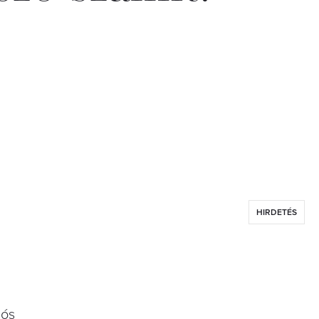
HIRDETÉS
iós