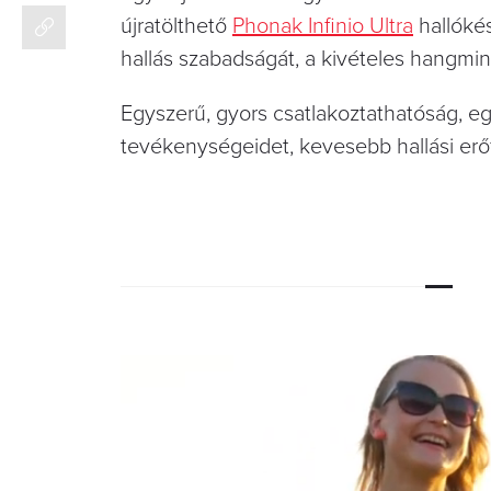
újratölthető
Phonak Infinio Ultra
hallókés
hallás szabadságát, a kivételes hangmi
Egyszerű, gyors csatlakoztathatóság, e
tevékenységeidet, kevesebb hallási erőf