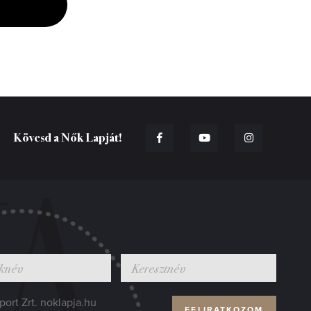
Kövesd a Nők Lapját!
ort Zrt. noklapja.hu