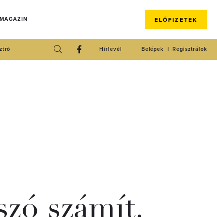
 MAGAZIN
ELŐFIZETEK
ztró
Hírlevél
Belépek
Regisztrálok
zó számít.