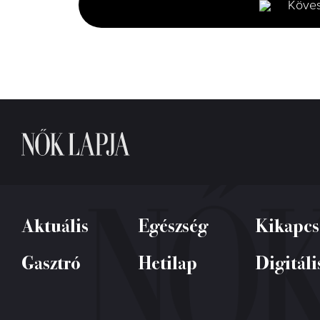
Köve
6
seconds
Volume
0%
Aktuális
Egészség
Kikapcs
Gasztró
Hetilap
Digitáli