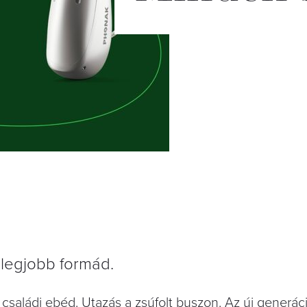
 legjobb formád.
 családi ebéd. Utazás a zsúfolt buszon. Az új generác