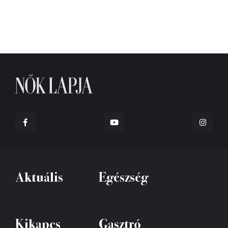
Aktuális
Egészség
Kikapcs
Gasztró