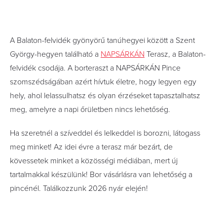
A Balaton-felvidék gyönyörű tanúhegyei között a Szent
György-hegyen található a
NAPSÁRKÁN
Terasz, a Balaton-
felvidék csodája. A borteraszt a NAPSÁRKÁN Pince
szomszédságában azért hívtuk életre, hogy legyen egy
hely, ahol lelassulhatsz és olyan érzéseket tapasztalhatsz
meg, amelyre a napi őrületben nincs lehetőség.
Ha szeretnél a szíveddel és lelkeddel is borozni, látogass
meg minket!
Az idei évre a terasz már bezárt, de
kövessetek minket a közösségi médiában, mert új
tartalmakkal készülünk! Bor vásárlásra van lehetőség a
pincénél. Találkozzunk 2026 nyár elején!