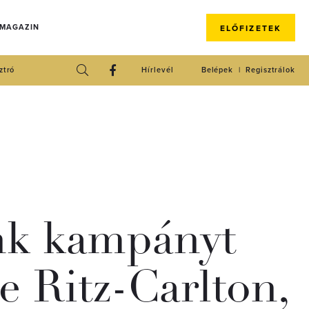
 MAGAZIN
ELŐFIZETEK
ztró
Hírlevél
Belépek
Regisztrálok
nk kampányt
e Ritz-Carlton,