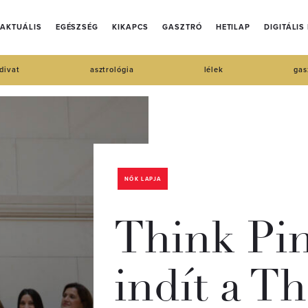
AKTUÁLIS
EGÉSZSÉG
KIKAPCS
GASZTRÓ
HETILAP
DIGITÁLIS
divat
asztrológia
lélek
gas
NŐK LAPJA
Think Pi
indít a Th