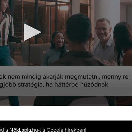
sd a
NőkLapja.hu
-t a Google hírekben!