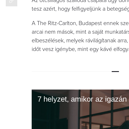
Az ötcsillagos szálloda csapata úgy dö
tesz azért, hogy felfigyeljünk a betegsé
A The Ritz-Carlton, Budapest ennek sz
arcai nem mások, mint a saját munkatárs
elbeszélések, melyek rávilágítanak arra
időt vesz igénybe, mint egy kávé elfogy
7 helyzet, amikor az igazán