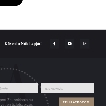
Kövesd a Nők Lapját!
ort Zrt. noklapja.hu
zvetlen üzletszerzési