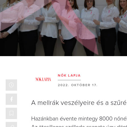
NŐK LAPJA
2022. OKTÓBER 17.
A mellrák veszélyeire és a szűrés
Hazánkban évente mintegy 8000 nőnél f