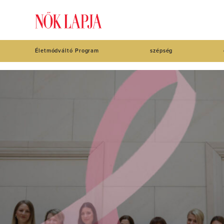
Életmódváltó Program
szépség