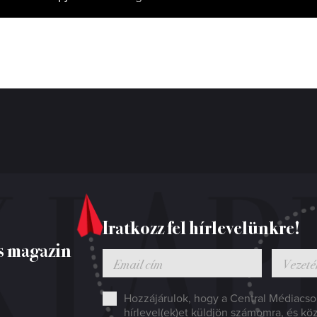
Iratkozz fel hírlevelünkre!
s magazin
Hozzájárulok, hogy a Central Médiacsop
hírlevel(ek)et küldjön számomra, és kö