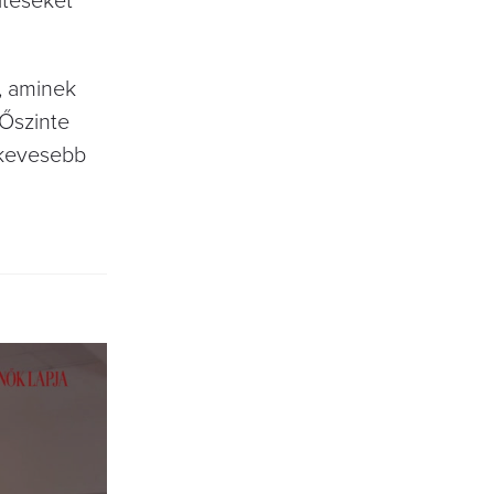
ítéseket
, aminek
 Őszinte
i kevesebb