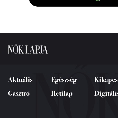
seconds
Volume
0%
Aktuális
Egészség
Kikapcs
Gasztró
Hetilap
Digitáli