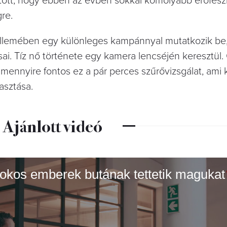
ntött, hogy ebben az évben sokkal komolyabb erőfesz
gre.
ellemében egy különleges kampánnyal mutatkozik be
ai. Tíz nő története egy kamera lencséjén keresztül.
, mennyire fontos ez a pár perces szűrővizsgálat, am
asztása.
Ajánlott videó
 okos emberek butának tettetik magukat