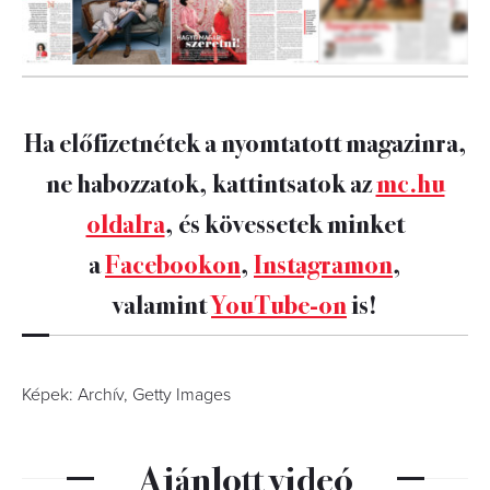
8
FOTÓ
Ha előfizetnétek a nyomtatott magazinra,
ne habozzatok, kattintsatok az
mc.hu
oldalra
, és kövessetek minket
a
Facebookon
,
Instagramon
,
valamint
YouTube-on
is!
Képek: Archív, Getty Images
Ajánlott videó