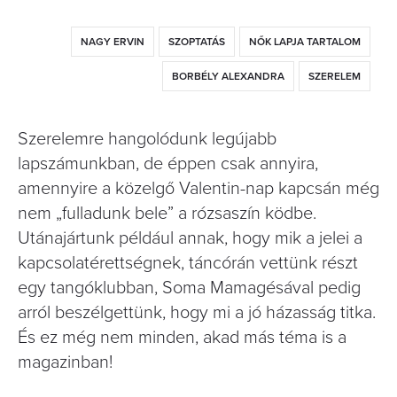
NAGY ERVIN
SZOPTATÁS
NŐK LAPJA TARTALOM
BORBÉLY ALEXANDRA
SZERELEM
Szerelemre hangolódunk legújabb
lapszámunkban, de éppen csak annyira,
amennyire a közelgő Valentin-nap kapcsán még
nem „fulladunk bele” a rózsaszín ködbe.
Utánajártunk például annak, hogy mik a jelei a
kapcsolatérettségnek, táncórán vettünk részt
egy tangóklubban, Soma Mamagésával pedig
arról beszélgettünk, hogy mi a jó házasság titka.
És ez még nem minden, akad más téma is a
magazinban!