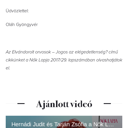
Üdvözlettel:
Oláh Gyöngyvér
Az Elvándorolt orvosok – Jogos az elégedetlenség? című
cikkünket a Nők Lapja 2017/29. lapszámában olvashatjátok
el.
Ajánlott videó
Hernádi Judit és Tarján Zsófia a Nők Lapja címlapján.mp4