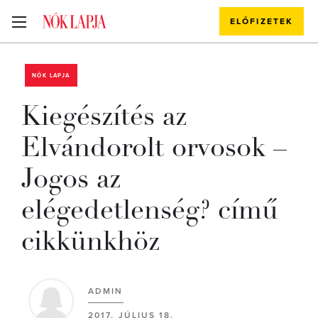
ELŐFIZETEK
NŐK LAPJA
Kiegészítés az
Elvándorolt orvosok –
Jogos az
elégedetlenség? című
cikkünkhöz
ADMIN
2017. JÚLIUS 18.