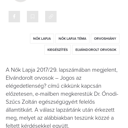
NŐK LAPJA
NŐK LAPJA TÉMA
ORVOSHIÁNY
KIEGÉSZÍTÉS
ELVÁNDOROLT ORVOSOK
A Nők Lapja 2017/29. lapszámában megjelent,
Elvándorolt orvosok – Jogos az
elégedetlenség? című cikkünk kapcsán
előzetesen, e-mailben megkerestük Dr. Ónodi-
Szűcs Zoltán egészségügyért felelős
államtitkárt. A válasz lapzártánk után érkezett
meg, melyet az alábbiakban teszünk közzé a
feltett kérdésekkel együtt.