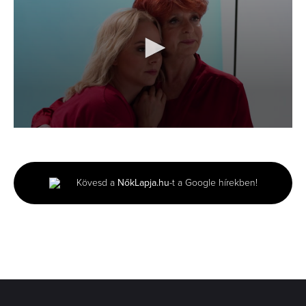
0
seconds
of
3
minutes,
Kövesd a
NőkLapja.hu
-t a Google hírekben!
2
seconds