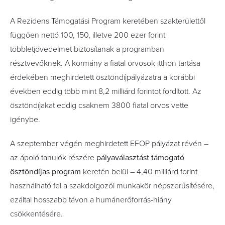
A Rezidens Támogatási Program keretében szakterülettől
függően nettó 100, 150, illetve 200 ezer forint
többletjövedelmet biztosítanak a programban
résztvevőknek. A kormány a fiatal orvosok itthon tartása
érdekében meghirdetett ösztöndíjpályázatra a korábbi
években eddig több mint 8,2 milliárd forintot fordított. Az
ösztöndíjakat eddig csaknem 3800 fiatal orvos vette
igénybe.
A szeptember végén meghirdetett EFOP pályázat révén –
az ápoló tanulók részére
pályaválasztást támogató
ösztöndíjas program
keretén belül – 4,40 milliárd forint
használható fel a szakdolgozói munkakör népszerűsítésére,
ezáltal hosszabb távon a humánerőforrás-hiány
csökkentésére.