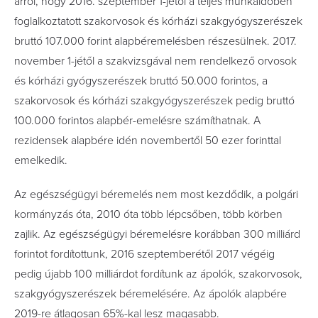
arról, hogy 2016. szeptember 1-jétől a teljes munkaidőben
foglalkoztatott szakorvosok és kórházi szakgyógyszerészek
bruttó 107.000 forint alapbéremelésben részesülnek. 2017.
november 1-jétől a szakvizsgával nem rendelkező orvosok
és kórházi gyógyszerészek bruttó 50.000 forintos, a
szakorvosok és kórházi szakgyógyszerészek pedig bruttó
100.000 forintos alapbér-emelésre számíthatnak. A
rezidensek alapbére idén novembertől 50 ezer forinttal
emelkedik.
Az egészségügyi béremelés nem most kezdődik, a polgári
kormányzás óta, 2010 óta több lépcsőben, több körben
zajlik. Az egészségügyi béremelésre korábban 300 milliárd
forintot fordítottunk, 2016 szeptemberétől 2017 végéig
pedig újabb 100 milliárdot fordítunk az ápolók, szakorvosok,
szakgyógyszerészek béremelésére. Az ápolók alapbére
2019-re átlagosan 65%-kal lesz magasabb.