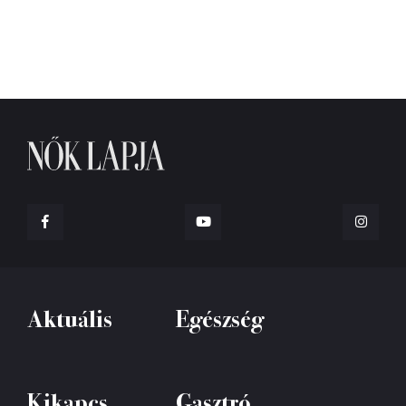
Aktuális
Egészség
Kikapcs
Gasztró