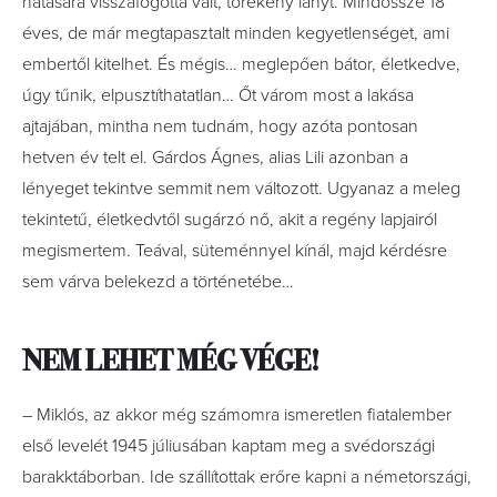
hatására visszafogottá vált, törékeny lányt. Mindössze 18
éves, de már megtapasztalt minden kegyetlenséget, ami
embertől kitelhet. És mégis… meglepően bátor, életkedve,
úgy tűnik, elpusztíthatatlan… Őt várom most a lakása
ajtajában, mintha nem tudnám, hogy azóta pontosan
hetven év telt el. Gárdos Ágnes, alias Lili azonban a
lényeget tekintve semmit nem változott. Ugyanaz a meleg
tekintetű, életkedvtől sugárzó nő, akit a regény lapjairól
megismertem. Teával, süteménnyel kínál, majd kérdésre
sem várva belekezd a történetébe…
NEM LEHET MÉG VÉGE!
– Miklós, az akkor még számomra ismeretlen fiatalember
első levelét 1945 júliusában kaptam meg a svédországi
barakktáborban. Ide szállítottak erőre kapni a németországi,