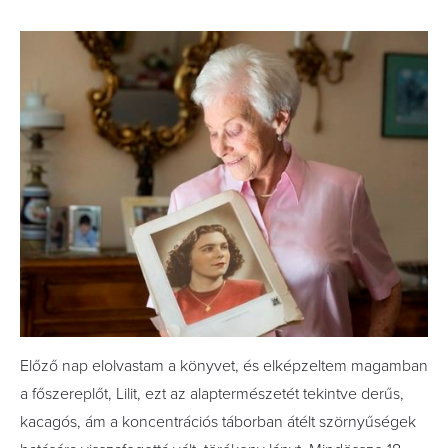
Előző nap elolvastam a könyvet, és elképzeltem magamban
a főszereplőt, Lilit, ezt az alaptermészetét tekintve derűs,
kacagós, ám a koncentrációs táborban átélt szörnyűségek