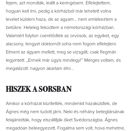
fejem, azt mondták, leállt a keringésem. Elfelejtettem,
hogyan kell írni, pedig a kórházból már lehetett volna
levelet küldeni haza, de az agyam… nem emlékeztem a
betűkre. Hetekig feküdtem a németországi kórházban.
Valamiért folyton cserélődtek az orvosok, az egyiket, egy
alacsony, lengyel doktornőt soha nem fogom elfelejteni.
Elment az ágyam mellett, meg se vizsgált, csak flegmán
legyintett: „Ennek már úgyis mindegy!” Mérges voltam, és
megalázott: nagyon akartam élni…
HISZEK A SORSBAN
Amikor a kórházat kiürítették, mindenkit hazaküldtek, de
Ágnes még nem tudott járni. Neki és néhány betegtársának
felajánlották, hogy elszállítják őket Svédországba. Ágnes
megadóan beleegyezett. Fogalma sem volt, hova mehetne,