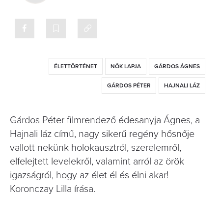
ÉLETTÖRTÉNET
NŐK LAPJA
GÁRDOS ÁGNES
GÁRDOS PÉTER
HAJNALI LÁZ
Gárdos Péter filmrendező édesanyja Ágnes, a
Hajnali láz című, nagy sikerű regény hősnője
vallott nekünk holokausztról, szerelemről,
elfelejtett levelekről, valamint arról az örök
igazságról, hogy az élet él és élni akar!
Koronczay Lilla írása.