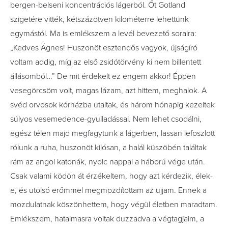
bergen-belseni koncentrációs lágerból. Őt Gotland
szigetére vitték, kétszázötven kilométerre lehettünk
egymástól. Ma is emlékszem a levél bevezető soraira:
„Kedves Ágnes! Huszonöt esztendős vagyok, újságíró
voltam addig, míg az első zsidótörvény ki nem billentett
állásomból…” De mit érdekelt ez engem akkor! Éppen
vesegörcsöm volt, magas lázam, azt hittem, meghalok. A
svéd orvosok kórházba utaltak, és három hónapig kezeltek
súlyos vesemedence-gyulladással. Nem lehet csodálni,
egész télen majd megfagytunk a lágerben, lassan lefoszlott
rólunk a ruha, huszonöt kilósan, a halál küszöbén találtak
rám az angol katonák, nyolc nappal a háború vége után.
Csak valami ködön át érzékeltem, hogy azt kérdezik, élek-
e, és utolsó erőmmel megmozdítottam az ujjam. Ennek a
mozdulatnak köszönhettem, hogy végül életben maradtam.
Emlékszem, hatalmasra voltak duzzadva a végtagjaim, a