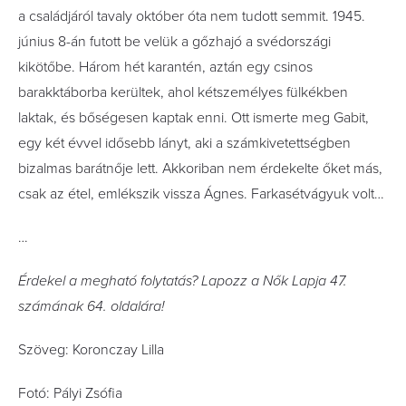
a családjáról tavaly október óta nem tudott semmit. 1945.
június 8-án futott be velük a gőzhajó a svédországi
kikötőbe. Három hét karantén, aztán egy csinos
barakktáborba kerültek, ahol kétszemélyes fülkékben
laktak, és bőségesen kaptak enni. Ott ismerte meg Gabit,
egy két évvel idősebb lányt, aki a számkivetettségben
bizalmas barátnője lett. Akkoriban nem érdekelte őket más,
csak az étel, emlékszik vissza Ágnes. Farkasétvágyuk volt…
…
Érdekel a megható folytatás? Lapozz a Nők Lapja 47.
számának 64. oldalára!
Szöveg: Koronczay Lilla
Fotó: Pályi Zsófia