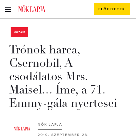
ELŐFIZETEK
MOZAIK
Trónok harca,
Csernobil, A
csodálatos Mrs.
Maisel… Íme, a 71.
Emmy-gála nyertesei
NŐK LAPJA
2019. SZEPTEMBER 23.