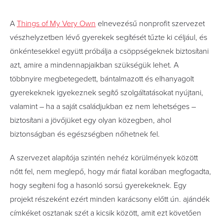
A
Things of My Very Own
elnevezésű nonprofit szervezet
vészhelyzetben lévő gyerekek segítését tűzte ki céljául, és
önkéntesekkel együtt próbálja a csöppségeknek biztosítani
azt, amire a mindennapjaikban szükségük lehet. A
többnyire megbetegedett, bántalmazott és elhanyagolt
gyerekeknek igyekeznek segítő szolgáltatásokat nyújtani,
valamint – ha a saját családjukban ez nem lehetséges –
biztosítani a jövőjüket egy olyan közegben, ahol
biztonságban és egészségben nőhetnek fel.
A szervezet alapítója szintén nehéz körülmények között
nőtt fel, nem meglepő, hogy már fiatal korában megfogadta,
hogy segíteni fog a hasonló sorsú gyerekeknek. Egy
projekt részeként ezért minden karácsony előtt ún. ajándék
címkéket osztanak szét a kicsik között, amit ezt követően