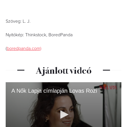
Szöveg: L. J.
Nyitókép: Thinkstock, BoredPanda
(
boredpanda.com)
Ajánlott videó
A Nők Lapja címlapján Lovas Rozi