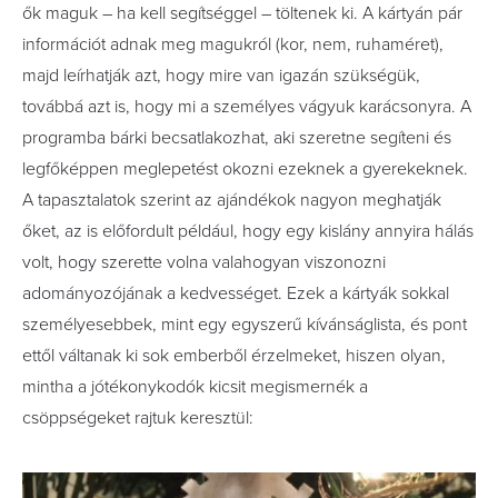
ők maguk – ha kell segítséggel – töltenek ki. A kártyán pár
információt adnak meg magukról (kor, nem, ruhaméret),
majd leírhatják azt, hogy mire van igazán szükségük,
továbbá azt is, hogy mi a személyes vágyuk karácsonyra. A
programba bárki becsatlakozhat, aki szeretne segíteni és
legfőképpen meglepetést okozni ezeknek a gyerekeknek.
A tapasztalatok szerint az ajándékok nagyon meghatják
őket, az is előfordult például, hogy egy kislány annyira hálás
volt, hogy szerette volna valahogyan viszonozni
adományozójának a kedvességet. Ezek a kártyák sokkal
személyesebbek, mint egy egyszerű kívánságlista, és pont
ettől váltanak ki sok emberből érzelmeket, hiszen olyan,
mintha a jótékonykodók kicsit megismernék a
csöppségeket rajtuk keresztül: