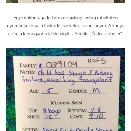
Egy örökbefogadott 3 éves kislány meleg ruhákat és
gyerekeknek való tusfürdőt szeretne karácsonyra. A kártya
aljára a legnagyobb kívánságát is felírták: „Én kicsi pónim”.