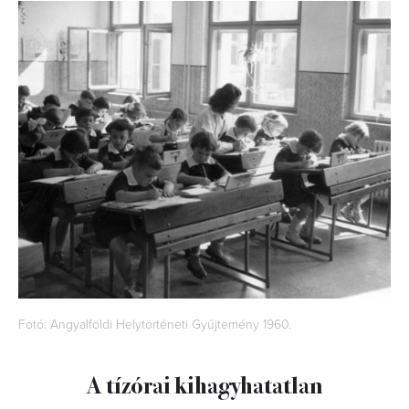
Fotó: Angyalföldi Helytörténeti Gyűjtemény 1960.
A tízórai kihagyhatatlan