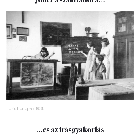
Fotó: Fortepan 1931.
…és az írásgyakorlás