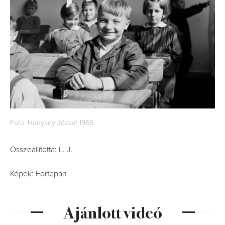
Fotó: Hunyady József 1966.
Összeállította: L. J.
Képek: Fortepan
Ajánlott videó