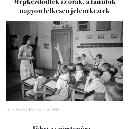
Megkezdődtek az órák, a tanulók
nagyon lelkesen jelentkeztek
Fotó: Kovács Márton Ernő 1949.
Jöhet a számtanóra…