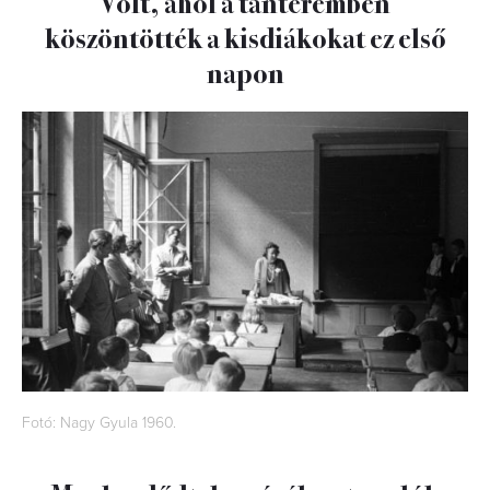
Volt, ahol a tanteremben
köszöntötték a kisdiákokat ez első
napon
Fotó: Nagy Gyula 1960.