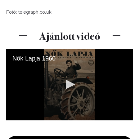
Fotó: telegraph.co.uk
Ajánlott videó
Nők Lapja 1960
0
seconds
of
5