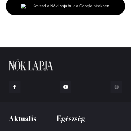
seconds
Kövesd a
NőkLapja.hu
-t a Google hírekben!
Aktuális
Egészség