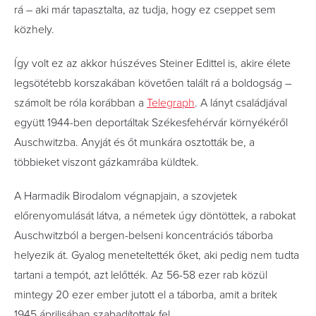
rá – aki már tapasztalta, az tudja, hogy ez cseppet sem
közhely.
Így volt ez az akkor húszéves Steiner Edittel is, akire élete
legsötétebb korszakában követően talált rá a boldogság –
számolt be róla korábban a
Telegraph
. A lányt családjával
együtt 1944-ben deportáltak Székesfehérvár környékéről
Auschwitzba. Anyját és őt munkára osztották be, a
többieket viszont gázkamrába küldtek.
A Harmadik Birodalom végnapjain, a szovjetek
előrenyomulását látva, a németek úgy döntöttek, a rabokat
Auschwitzból a bergen-belseni koncentrációs táborba
helyezik át. Gyalog meneteltették őket, aki pedig nem tudta
tartani a tempót, azt lelőtték. Az 56-58 ezer rab közül
mintegy 20 ezer ember jutott el a táborba, amit a britek
1945 áprilisában szabadítottak fel.