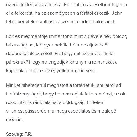
üzenettel tért vissza hozzá: Edit abban az esetben fogadja
el a felkérést, ha az személyesen a férfitól érkezik. John
tehát kénytelen volt összeszedni minden bátorságát.
Edit és megmentője immár több mint 70 éve élnek boldog
házasságban, két gyermekük, hét unokájuk és öt
dédunokájuk született. És, hogy mit üzennek a fiatal
pároknak? Hogy ne engedjék kihunyni a romantikát a
kapcsolatukból az év egyetlen napján sem.
Minket hihetetlenül meghatott a történetük, ami arról ad
tanúbizonyságot, hogy ha nem adjuk fel a reményt, a sok
rossz után is ránk találhat a boldogság. Hirtelen,
villámcsapásszerűen, a maga csodálatos és meglepő
módján.
Szöveg: F.R.