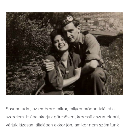
Sosem tudni, az emberre mikor, milyen módon talál rá a
szerelem. Hiába akarjuk görcsösen, keressük szüntelenül,
várjuk lázasan, általában akkor jön, amikor nem számítunk