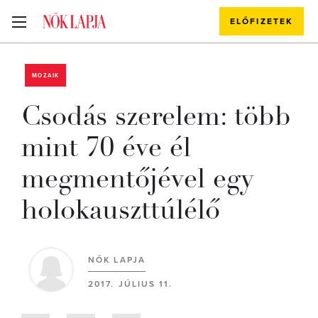
ELŐFIZETEK
MOZAIK
Csodás szerelem: több
mint 70 éve él
megmentőjével egy
holokauszttúlélő
NŐK LAPJA
2017. JÚLIUS 11.