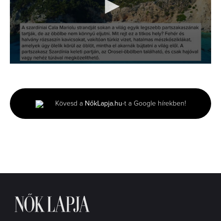
0
seconds
of
1
minute,
Kövesd a
NőkLapja.hu
-t a Google hírekben!
39
seconds