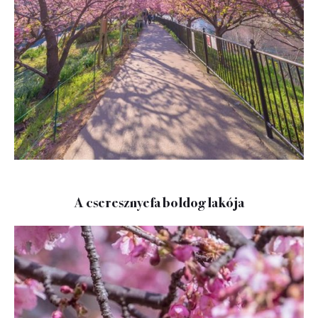
A cseresznyefa boldog lakója