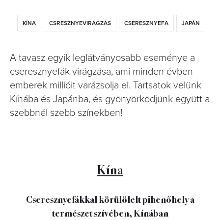
KÍNA
CSRESZNYEVIRÁGZÁS
CSERESZNYEFA
JAPÁN
A tavasz egyik leglátványosabb eseménye a
cseresznyefák virágzása, ami minden évben
emberek millióit varázsolja el. Tartsatok velünk
Kínába és Japánba, és gyönyörködjünk együtt a
szebbnél szebb színekben!
Kína
Cseresznyefákkal körülölelt pihenőhely a
természet szívében, Kínában