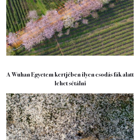
A Wuhan Egyetem kertjében ilyen csodás fák alatt
lehet sétálni