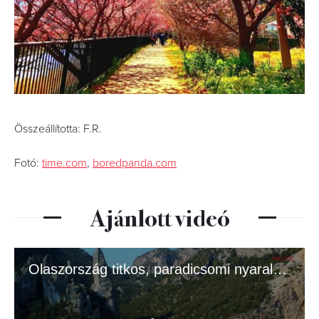
Összeállította: F.R.
Fotó:
time.com
,
boredpanda.com
Ajánlott videó
Olaszország titkos, paradicsomi nyaralóhelye szinte érintetlen