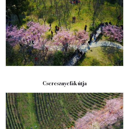
Cseresznyefák útja