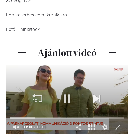
Szöveg: D.A.
Forrás: forbes.com, kronika.ro
Fotó: Thinkstock
Ajánlott videó
00:01
02:06