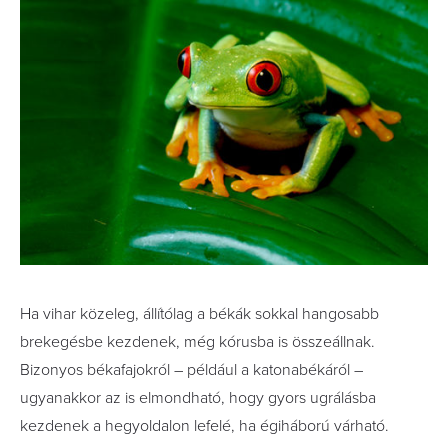
Ha vihar közeleg, állítólag a békák sokkal hangosabb
brekegésbe kezdenek, még kórusba is összeállnak.
Bizonyos békafajokról – például a katonabékáról –
ugyanakkor az is elmondható, hogy gyors ugrálásba
kezdenek a hegyoldalon lefelé, ha égiháború várható.