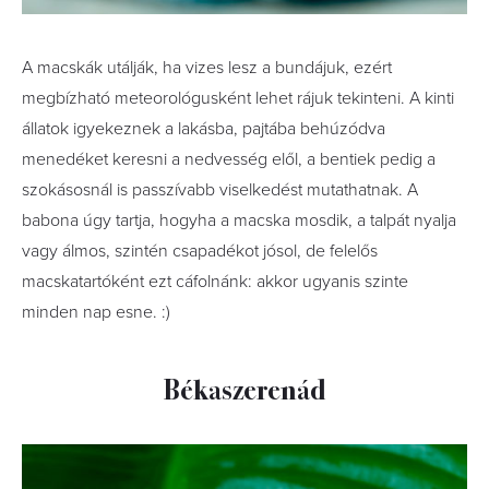
A macskák utálják, ha vizes lesz a bundájuk, ezért
megbízható meteorológusként lehet rájuk tekinteni. A kinti
állatok igyekeznek a lakásba, pajtába behúzódva
menedéket keresni a nedvesség elől, a bentiek pedig a
szokásosnál is passzívabb viselkedést mutathatnak. A
babona úgy tartja, hogyha a macska mosdik, a talpát nyalja
vagy álmos, szintén csapadékot jósol, de felelős
macskatartóként ezt cáfolnánk: akkor ugyanis szinte
minden nap esne. :)
Békaszerenád