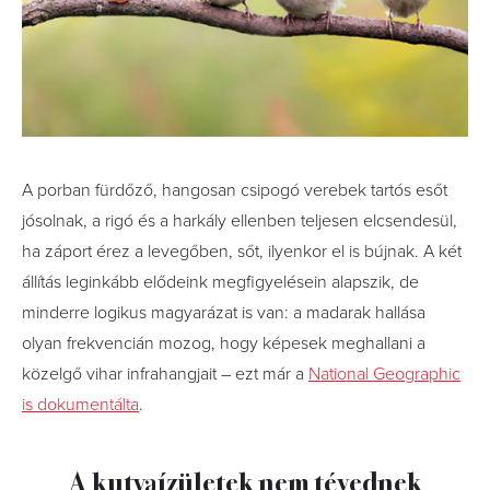
A porban fürdőző, hangosan csipogó verebek tartós esőt
jósolnak, a rigó és a harkály ellenben teljesen elcsendesül,
ha záport érez a levegőben, sőt, ilyenkor el is bújnak. A két
állítás leginkább elődeink megfigyelésein alapszik, de
minderre logikus magyarázat is van: a madarak hallása
olyan frekvencián mozog, hogy képesek meghallani a
közelgő vihar infrahangjait – ezt már a
National Geographic
is dokumentálta
.
A kutyaízületek nem tévednek