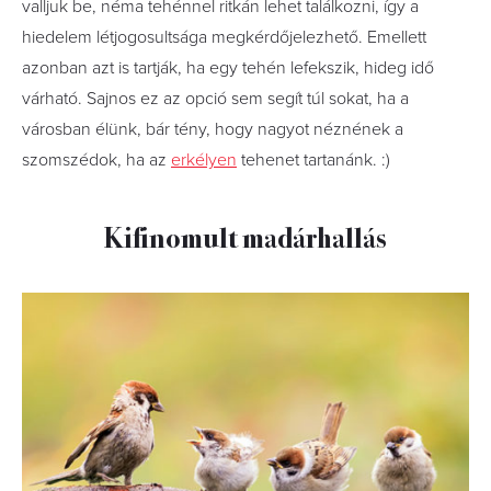
valljuk be, néma tehénnel ritkán lehet találkozni, így a
hiedelem létjogosultsága megkérdőjelezhető. Emellett
azonban azt is tartják, ha egy tehén lefekszik, hideg idő
várható. Sajnos ez az opció sem segít túl sokat, ha a
városban élünk, bár tény, hogy nagyot néznének a
szomszédok, ha az
erkélyen
tehenet tartanánk. :)
Kifinomult madárhallás