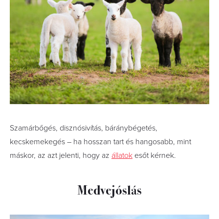
Szamárbőgés, disznósivítás, báránybégetés,
kecskemekegés – ha hosszan tart és hangosabb, mint
máskor, az azt jelenti, hogy az
állatok
esőt kérnek.
Medvejóslás