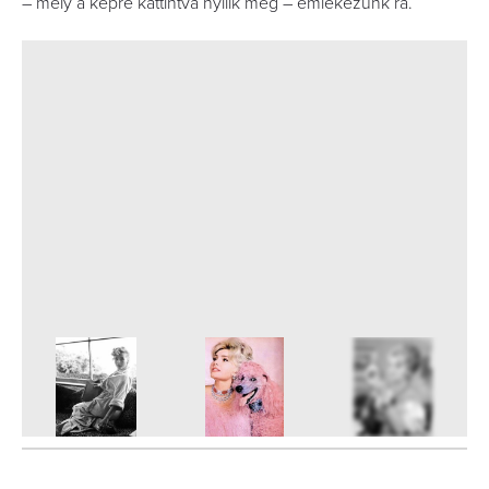
– mely a képre kattintva nyílik meg – emlékezünk rá.
20
FOTÓ