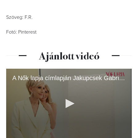
Szöveg: F.R.
Fotó: Pinterest
Ajánlott videó
A Nők lapja címlapján Jakupcsek Gabriella és lánya, Emma Róza