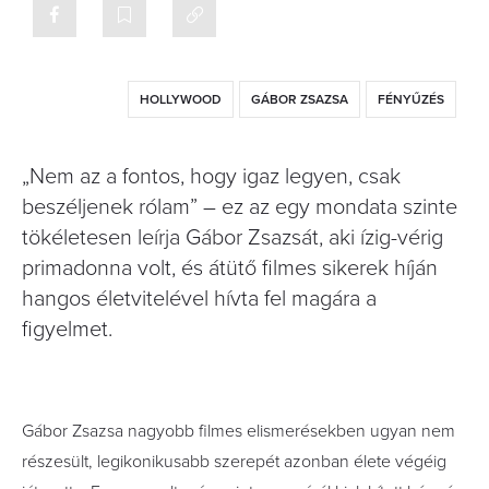
HOLLYWOOD
GÁBOR ZSAZSA
FÉNYŰZÉS
„Nem az a fontos, hogy igaz legyen, csak
beszéljenek rólam” – ez az egy mondata szinte
tökéletesen leírja Gábor Zsazsát, aki ízig-vérig
primadonna volt, és átütő filmes sikerek híján
hangos életvitelével hívta fel magára a
figyelmet.
Gábor Zsazsa nagyobb filmes elismerésekben ugyan nem
részesült, legikonikusabb szerepét azonban élete végéig