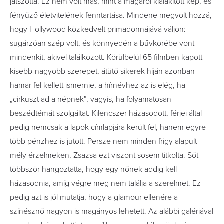
játszotta. Ez nem volt más, mint a magáról kialakított kép, és
fényűző életvitelének fenntartása. Mindene megvolt hozzá,
hogy Hollywood közkedvelt primadonnájává váljon:
sugárzóan szép volt, és könnyedén a bűvkörébe vont
mindenkit, akivel találkozott. Körülbelül 65 filmben kapott
kisebb-nagyobb szerepet, átütő sikerek híján azonban
hamar fel kellett ismernie, a hírnévhez az is elég, ha
„cirkuszt ad a népnek”, vagyis, ha folyamatosan
beszédtémát szolgáltat. Kilencszer házasodott, férjei által
pedig nemcsak a lapok címlapjára került fel, hanem egyre
több pénzhez is jutott. Persze nem minden frigy alapult
mély érzelmeken, Zsazsa ezt viszont sosem titkolta. Sőt
többször hangoztatta, hogy egy nőnek addig kell
házasodnia, amíg végre meg nem találja a szerelmet. Ez
pedig azt is jól mutatja, hogy a glamour ellenére a
színésznő nagyon is magányos lehetett. Az alábbi galériával