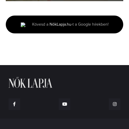
0
seconds
of
3
minutes,
Kövesd a
NőkLapja.hu
-t a Google hírekben!
51
seconds