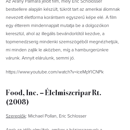
Az Arany Pálmára jelölt film, mely Eric Scholosser
bestsellere alapján készült, tükröt tart az amerikai álomnak
nevezett életforma korántsem egyszerű képe elé. A film
egy étterem mindennapjait mutatja be a dolgozókon
keresztül, ahol az illegális bevándorlótól kezdve, a
topmenedzserig mindenki szemszögéből megnézhetjük,
mi minden zajlik le aközben, míg a hamburgerünkre
várunk. Annyit elárulunk, semmi jó.
https://www.youtube.com/watch?v=iceMpYICNPk
Food, Inc. – Élelmiszeripar Rt.
(2008)
Szereplők
: Michael Pollan, Eric Schlosser