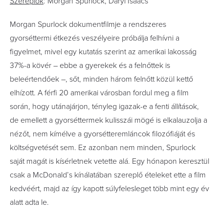
Szereplők
: Morgan Spurlock, Daryl Isaacs
Morgan Spurlock dokumentfilmje a rendszeres
gyorséttermi étkezés veszélyeire próbálja felhívni a
figyelmet, mivel egy kutatás szerint az amerikai lakosság
37%-a kövér – ebbe a gyerekek és a felnőttek is
beleértendőek –, sőt, minden három felnőtt közül kettő
elhízott. A férfi 20 amerikai városban fordul meg a film
során, hogy utánajárjon, tényleg igazak-e a fenti állítások,
de emellett a gyorséttermek kulisszái mögé is elkalauzolja a
nézőt, nem kímélve a gyorsétteremláncok filozófiáját és
költségvetését sem. Ez azonban nem minden, Spurlock
saját magát is kísérletnek vetette alá. Egy hónapon keresztül
csak a McDonald’s kínálatában szereplő ételeket ette a film
kedvéért, majd az így kapott súlyfelesleget több mint egy év
alatt adta le.