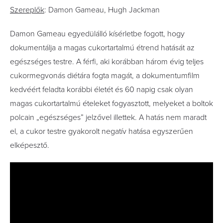
Szereplők
: Damon Gameau, Hugh Jackman
Damon Gameau egyedülálló kísérletbe fogott, hogy
dokumentálja a magas cukortartalmú étrend hatását az
egészséges testre. A férfi, aki korábban három évig teljes
cukormegvonás diétára fogta magát, a dokumentumfilm
kedvéért feladta korábbi életét és 60 napig csak olyan
magas cukortartalmú ételeket fogyasztott, melyeket a boltok
polcain „egészséges” jelzővel illettek. A hatás nem maradt
el, a cukor testre gyakorolt negatív hatása egyszerűen
elképesztő.