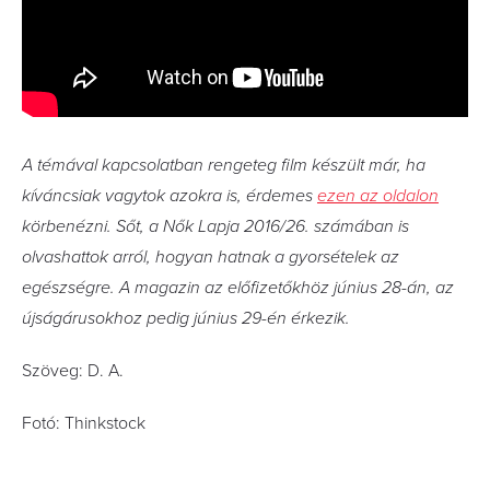
A témával kapcsolatban rengeteg film készült már, ha
kíváncsiak vagytok azokra is, érdemes
ezen az oldalon
körbenézni. Sőt, a
Nők Lapja 2016/26. számában is
olvashattok arról, hogyan hatnak a gyorsételek az
egészségre. A magazin az előfizetőkhöz június 28-án, az
újságárusokhoz pedig június 29-én érkezik.
Szöveg: D. A.
Fotó: Thinkstock