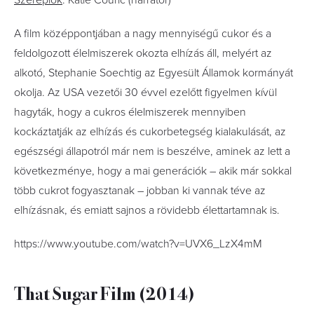
Szereplők
: Katie Couric (narrátor)
A film középpontjában a nagy mennyiségű cukor és a
feldolgozott élelmiszerek okozta elhízás áll, melyért az
alkotó, Stephanie Soechtig az Egyesült Államok kormányát
okolja. Az USA vezetői 30 évvel ezelőtt figyelmen kívül
hagyták, hogy a cukros élelmiszerek mennyiben
kockáztatják az elhízás és cukorbetegség kialakulását, az
egészségi állapotról már nem is beszélve, aminek az lett a
következménye, hogy a mai generációk – akik már sokkal
több cukrot fogyasztanak – jobban ki vannak téve az
elhízásnak, és emiatt sajnos a rövidebb élettartamnak is.
https://www.youtube.com/watch?v=UVX6_LzX4mM
That Sugar Film (2014)