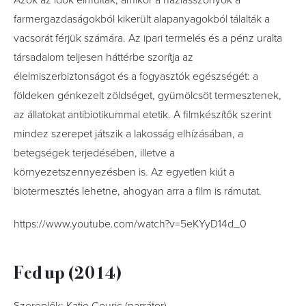
Azok az idők elmúltak, amikor a háziasszonyok a
farmergazdaságokból kikerült alapanyagokból tálalták a
vacsorát férjük számára. Az ipari termelés és a pénz uralta
társadalom teljesen háttérbe szorítja az
élelmiszerbiztonságot és a fogyasztók egészségét: a
földeken génkezelt zöldséget, gyümölcsöt termesztenek,
az állatokat antibiotikummal etetik. A filmkészítők szerint
mindez szerepet játszik a lakosság elhízásában, a
betegségek terjedésében, illetve a
környezetszennyezésben is. Az egyetlen kiút a
biotermesztés lehetne, ahogyan arra a film is rámutat.
https://www.youtube.com/watch?v=5eKYyD14d_0
Fed up (2014)