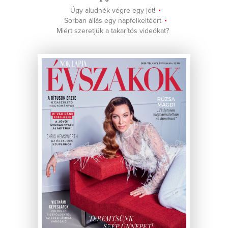
Úgy aludnék végre egy jót!
Sorban állás egy napfelkeltéért
Miért szeretjük a takarítós videókat?