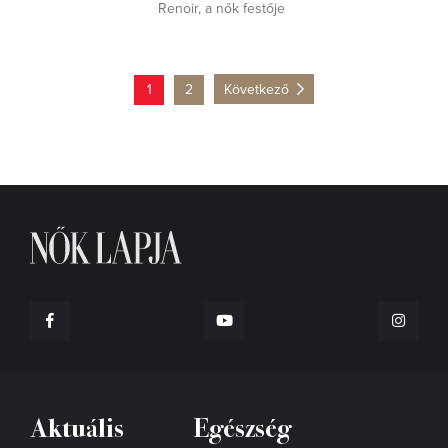
Renoir, a nők festője
1
2
Következő
Aktuális
Egészség