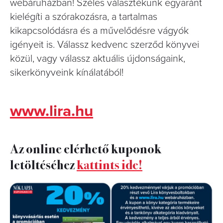
webáruházban! Széles választékunk egyaránt
kielégíti a szórakozásra, a tartalmas
kikapcsolódásra és a művelődésre vágyók
igényeit is. Válassz kedvenc szerződ könyvei
közül, vagy válassz aktuális újdonságaink,
sikerkönyveink kínálatából!
www.lira.hu
Az online elérhető kuponok
letöltéséhez
kattints ide!