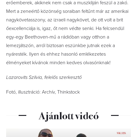
erőemberek, akiknek nem csak a muszkliján feszül a zakó.
Mert a zeneértő közönség soraiban feltűnt már az amerikai
nagykövetasszony, az izraeli nagykövet, de ott volt a brit
őexcellenciája is, igaz, őt nem védte senki. Ha felcsendül
egy-egy Beethoven-mű a rádióban vagy otthon a
lemezjátszón, arról biztosan eszünkbe jutnak ezek a
nyáresték. Ilyen és ehhez hasonló emlékezetes
élményeket kívánok minden kedves olvasónknak!
Lazarovits Szilvia, felelős szerkesztő
Fotó, illusztráció: Archív, Thinkstock
Ajánlott videó