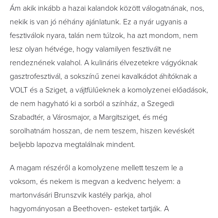
Ám akik inkább a hazai kalandok között válogatnának, nos,
nekik is van jó néhány ajánlatunk. Ez a nyár ugyanis a
fesztiválok nyara, talán nem túlzok, ha azt mondom, nem
lesz olyan hétvége, hogy valamilyen fesztivált ne
rendeznének valahol. A kulináris élvezetekre vágyóknak
gasztrofesztivál, a sokszínű zenei kavalkádot áhítóknak a
VOLT és a Sziget, a vájtfülűeknek a komolyzenei előadások,
de nem hagyható ki a sorból a színház, a Szegedi
Szabadtér, a Városmajor, a Margitsziget, és még
sorolhatnám hosszan, de nem teszem, hiszen kevéskét
beljebb lapozva megtalálnak mindent.
A magam részéről a komolyzene mellett teszem le a
voksom, és nekem is megvan a kedvenc helyem: a
martonvásári Brunszvik kastély parkja, ahol
hagyományosan a Beethoven- esteket tartják. A