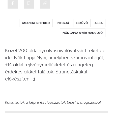
AMANDA SEYFRIED
INTERJÚ
ESKÜVŐ
ABBA
NŐK LAPJA NYÁR HANGOLÓ
Közel 200 oldalnyi olvasnivalóval vár titeket az
idei Nők Lapja Nyár, amelyben számos interjút,
+14 oldal rejtvénymellékletet és rengeteg
érdekes cikket találtok. Strandtáskákat
előkészíteni! ;)
Kattintsatok a képre és „lapozzatok bele” a magazinba!