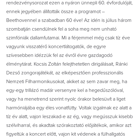
rendezvénysorozat ezen a nyáron ünnepli 60. évfordulóját,
ennek jegyében állították össze a programot –
Beethovennel a szabadban 60 éve! Az idén is július három
szombatján csendülnek fel a soha meg nem unható
szimfóniák dallamfutamai. Mi a férjemmel még csak tíz éve
vagyunk visszatérő koncertlátogatók, de egyre
szívesebben idézzük fel az évről évre gazdagodó
élménytárat. Kocsis Zoltán felejthetetlen dirigálásait, Ránki
Dezső zongorajátékát, az elképesztően professzionális
Nemzeti Filharmonikusokat, akiket az sem zavar meg, ha
egy-egy trillázó madár versenyre kel a hegedűszólóval,
vagy ha menetrend szerint nyolc órakor belesüvít a liget
harmóniájába egy éles vonatfütty. Voltak izgalmak ez alatt a
tíz év alatt, vajon leszakad-e az ég, vagy megússzuk kisebb
szélviharral, és akadtak szórakoztató előjátékok, amikor azt
figyeltük a koncert előtt, vajon kit védenek a fülhallgatós