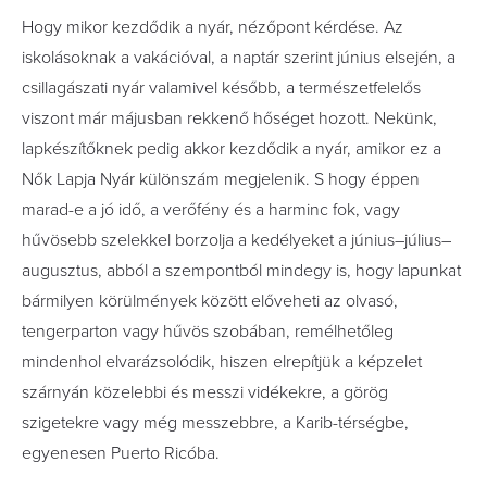
Hogy mikor kezdődik a nyár, nézőpont kérdése. Az
iskolásoknak a vakációval, a naptár szerint június elsején, a
csillagászati nyár valamivel később, a természetfelelős
viszont már májusban rekkenő hőséget hozott. Nekünk,
lapkészítőknek pedig akkor kezdődik a nyár, amikor ez a
Nők Lapja Nyár különszám megjelenik. S hogy éppen
marad-e a jó idő, a verőfény és a harminc fok, vagy
hűvösebb szelekkel borzolja a kedélyeket a június–július–
augusztus, abból a szempontból mindegy is, hogy lapunkat
bármilyen körülmények között előveheti az olvasó,
tengerparton vagy hűvös szobában, remélhetőleg
mindenhol elvarázsolódik, hiszen elrepítjük a képzelet
szárnyán közelebbi és messzi vidékekre, a görög
szigetekre vagy még messzebbre, a Karib-térségbe,
egyenesen Puerto Ricóba.