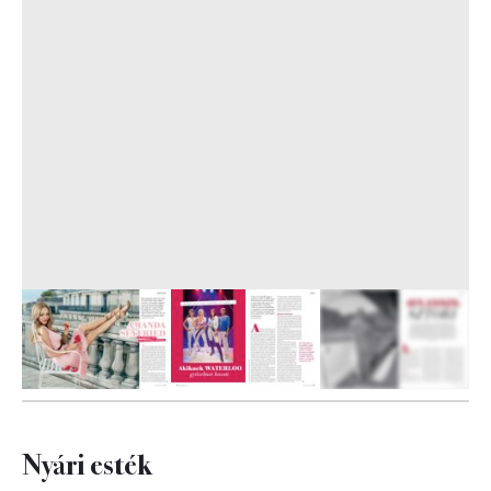
15
FOTÓ
Nyári esték