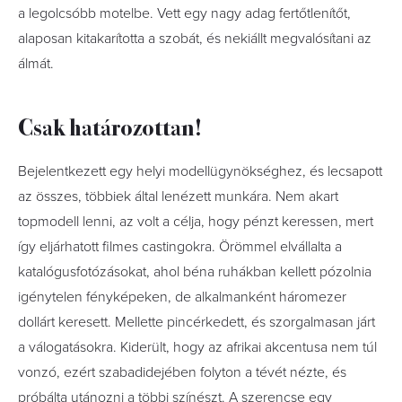
a legolcsóbb motelbe. Vett egy nagy adag fertőtlenítőt,
alaposan kitakarította a szobát, és nekiállt megvalósítani az
álmát.
Csak határozottan!
Bejelentkezett egy helyi modellügynökséghez, és lecsapott
az összes, többiek által lenézett munkára. Nem akart
topmodell lenni, az volt a célja, hogy pénzt keressen, mert
így eljárhatott filmes castingokra. Örömmel elvállalta a
katalógusfotózásokat, ahol béna ruhákban kellett pózolnia
igénytelen fényképeken, de alkalmanként háromezer
dollárt keresett. Mellette pincérkedett, és szorgalmasan járt
a válogatásokra. Kiderült, hogy az afrikai akcentusa nem túl
vonzó, ezért szabadidejében folyton a tévét nézte, és
próbálta utánozni a többi színészt. A szerencse egy