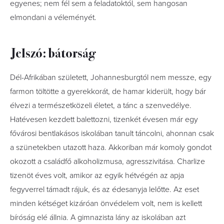
egyenes; nem fél sem a feladatoktól, sem hangosan
elmondani a véleményét.
Jelszó: bátorság
Dél-Afrikában született, Johannesburgtól nem messze, egy
farmon töltötte a gyerekkorát, de hamar kiderült, hogy bár
élvezi a természetközeli életet, a tánc a szenvedélye.
Hatévesen kezdett balettozni, tizenkét évesen már egy
fővárosi bentlakásos iskolában tanult táncolni, ahonnan csak
a szünetekben utazott haza. Akkoriban már komoly gondot
okozott a családfő alkoholizmusa, agresszivitása. Charlize
tizenöt éves volt, amikor az egyik hétvégén az apja
fegyverrel támadt rájuk, és az édesanyja lelőtte. Az eset
minden kétséget kizáróan önvédelem volt, nem is kellett
bíróság elé állnia. A gimnazista lány az iskolában azt