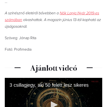
…
A színésznő életéről bővebben a
Nők Lapja Nyár 2019-es
számában
olvashattok. A magazin június 13-tól kapható az
újságosoknál.
Szöveg: Jónap Rita
Fotó: Profimedia
Ajánlott videó
3 csillagjegy, aki 50 felett lesz sikeres