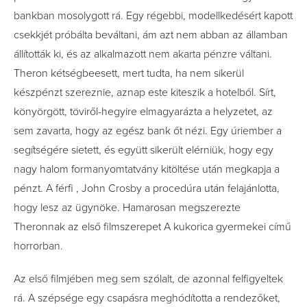
bankban mosolygott rá. Egy régebbi, modellkedésért kapott
csekkjét próbálta beváltani, ám azt nem abban az államban
állították ki, és az alkalmazott nem akarta pénzre váltani.
Theron kétségbeesett, mert tudta, ha nem sikerül
készpénzt szereznie, aznap este kiteszik a hotelből. Sírt,
könyörgött, töviről-hegyire elmagyarázta a helyzetet, az
sem zavarta, hogy az egész bank őt nézi. Egy úriember a
segítségére sietett, és együtt sikerült elérniük, hogy egy
nagy halom formanyomtatvány kitöltése után megkapja a
pénzt. A férfi , John Crosby a procedúra után felajánlotta,
hogy lesz az ügynöke. Hamarosan megszerezte
Theronnak az első filmszerepet A kukorica gyermekei című
horrorban.
Az első filmjében meg sem szólalt, de azonnal felfigyeltek
rá. A szépsége egy csapásra meghódította a rendezőket,