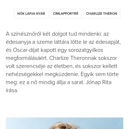
NŐK LAPJA NYÁR
CÍMLAPPORTRÉ
CHARLIZE THERON
A színésznőről két dolgot tud mindenki: az
édesanyja a szeme láttára lőtte le az édesapját,
és Oscar-díjat kapott egy sorozatgyilkos
megformálásáért. Charlize Theronnak sokszor
volt szerencséje az életben, és sokszor kellett
nehézségekkel megküzdenie. Egyik sem törte
meg: ez a nő mindig állja a sarat. Jónap Rita
írása.