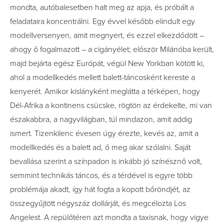
mondta, autóbalesetben halt meg az apja, és próbált a
feladataira koncentrálni. Egy évvel később elindult egy
modellversenyen, amit megnyert, és ezzel elkezdődött –
ahogy ő fogalmazott – a cigányélet; először Milánóba került,
majd bejárta egész Európát, végül New Yorkban kötött ki,
ahol a modellkedés mellett balett-táncosként kereste a
kenyerét. Amikor kislányként meglátta a térképen, hogy
Dél-Afrika a kontinens csücske, rögtön az érdekelte, mi van
északabbra, a nagyvilágban, túl mindazon, amit addig
ismert. Tizenkilenc évesen úgy érezte, kevés az, amit a
modellkedés és a balett ad, ő meg akar szólalni. Saját
bevallása szerint a színpadon is inkább jó színésznő volt,
semmint technikás táncos, és a térdével is egyre több
problémája akadt, így hát fogta a kopott bőröndjét, az
összegyűjtött négyszáz dollárját, és megcélozta Los
Angelest. A repülőtéren azt mondta a taxisnak, hogy vigye