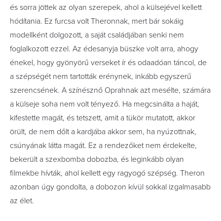
és sorra jöttek az olyan szerepek, ahol a külsejével kellett
hódítania. Ez furcsa volt Theronnak, mert bár sokáig
modellként dolgozott, a saját családjában senki nem
foglalkozott ezzel. Az édesanyja büszke volt arra, ahogy
énekel, hogy gyönyörű verseket ír és odaadóan táncol, de
a szépségét nem tartották erénynek, inkább egyszerű
szerencsének. A színésznő Oprahnak azt mesélte, számára
a külseje soha nem volt tényező. Ha megcsinálta a haját,
kifestette magát, és tetszett, amit a tükör mutatott, akkor
örült, de nem dőlt a kardjába akkor sem, ha nyúzottnak,
csúnyának látta magát. Ez a rendezőket nem érdekelte,
bekerült a szexbomba dobozba, és leginkább olyan
filmekbe hívták, ahol kellett egy ragyogó szépség. Theron
azonban úgy gondolta, a dobozon kívül sokkal izgalmasabb
az élet.