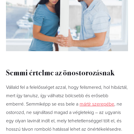
Semmi értelme az önostorozásnak
Vállald fel a felelősséget azzal, hogy felismered, hol hibáztál,
mert így tanulsz, így válhatsz bölcsebb és erősebb
emberré. Semmiképp se ess bele a
mártír szerepébe
, ne
ostorozd, ne sajnáltasd magad a végletekig – az ugyanis
egy olyan lavinát indít el, mely tehetetlenséggel tölt el, és
hosszú távon romboló hatással lehet az önértékelésedre.