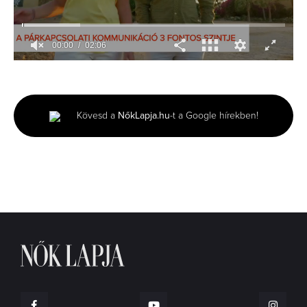
00:01
02:06
0
seconds
of
2
minutes,
Kövesd a
NőkLapja.hu
-t a Google hírekben!
6
seconds