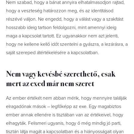
Nem szabad, hogy a bánat annyira elhatalmasodjon rajtad,
hogy a veszteség határozzon meg, és az identitásod
részévé váljon. Ne engedd, hogy a válást vagy a szakítást
hosszabb ideig tartson feldolgozni, mint amennyi ideig
maga a kapcsolat tartott. Ez ugyanakkor nem azt jelenti,
hogy ne kellene kellő időt szentelni a gyászra, a lezárásra, a
saját szereped átértékelésére a kapcsolatban.
Nem vagy kevésbé szerethető, csak
mert az exed már nem szeret
Az ember értékét nem abban mérik, hogy mennyire találják
elragadónak mások – legfőképp az exe. Egy magabiztos
ember annak ellenére is tisztában van az értékeivel, hogy
elhagyták. Felismeri ugyanis, hogy ő még mindig jó parti,
tisztán látja magát a kapcsolatban és a hiányosságait olyan