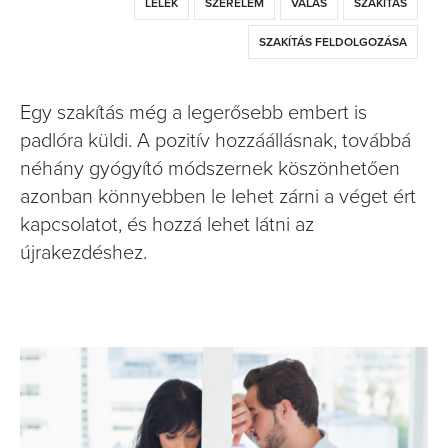
LÉLEK
SZERELEM
VÁLÁS
SZAKÍTÁS
SZAKÍTÁS FELDOLGOZÁSA
Egy szakítás még a legerősebb embert is
padlóra küldi. A pozitív hozzáállásnak, továbbá
néhány gyógyító módszernek köszönhetően
azonban könnyebben le lehet zárni a véget ért
kapcsolatot, és hozzá lehet látni az
újrakezdéshez.