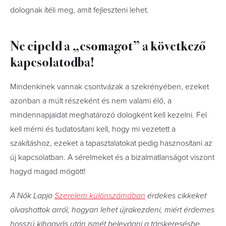
dolognak ítéli meg, amit fejleszteni lehet.
Ne cipeld a „csomagot” a következő
kapcsolatodba!
Mindenkinek vannak csontvázak a szekrényében, ezeket
azonban a múlt részeként és nem valami élő, a
mindennapjaidat meghatározó dologként kell kezelni. Fel
kell mérni és tudatosítani kell, hogy mi vezetett a
szakításhoz, ezeket a tapasztalatokat pedig hasznosítani az
új kapcsolatban. A sérelmeket és a bizalmatlanságot viszont
hagyd magad mögött!
A Nők Lapja
Szerelem különszámában
érdekes cikkeket
olvashattok arról, hogyan lehet újrakezdeni, miért érdemes
hosszú kihagyás után ismét belevágni a társkeresésbe.