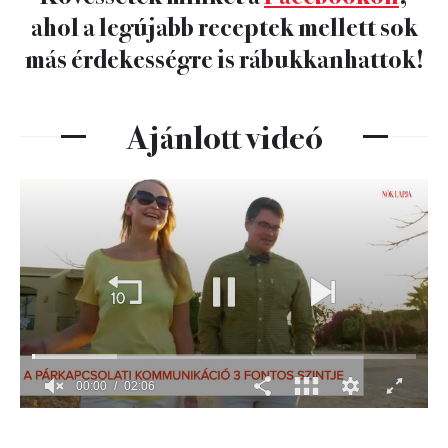
ahol a legújabb receptek mellett sok
más érdekességre is rábukkanhattok!
Ajánlott videó
00:01
02:06
0
seconds
of