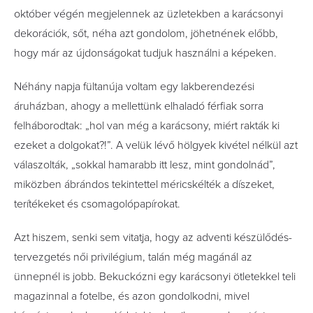
október végén megjelennek az üzletekben a karácsonyi
dekorációk, sőt, néha azt gondolom, jöhetnének előbb,
hogy már az újdonságokat tudjuk használni a képeken.
Néhány napja fültanúja voltam egy lakberendezési
áruházban, ahogy a mellettünk elhaladó férfiak sorra
felháborodtak: „hol van még a karácsony, miért rakták ki
ezeket a dolgokat?!”. A velük lévő hölgyek kivétel nélkül azt
válaszolták, „sokkal hamarabb itt lesz, mint gondolnád”,
miközben ábrándos tekintettel méricskélték a díszeket,
terítékeket és csomagolópapírokat.
Azt hiszem, senki sem vitatja, hogy az adventi készülődés-
tervezgetés női privilégium, talán még magánál az
ünnepnél is jobb. Bekuckózni egy karácsonyi ötletekkel teli
magazinnal a fotelbe, és azon gondolkodni, mivel