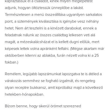
kápráztassuk el a családot, kinek milyen meglepetést
adjunk, hogyan öltöztessük ünneplőbe a lakást.
Természetesen a menü összeállítása ugyanilyen sarkalatos
pont, a sütemények kiválasztása is igénybe vesz néhány
hetet. Nem árt tesztelni is a kinézett darabokat, ennek a
feladatnak nálunk az összes családtag lelkesen veti alá
magát, a mézeskalácsházat el is kellett dugni előlük, mert
képesek lettek volna apránként felfalni. (Mégse akartam már
októberben kitenni az ablakba, furán nézett volna ki a 25
fokban.)
Remélem, legújabb lapszámunkat lapozgatva te is átéled a
várakozás semmihez se fogható izgalmát, és rengeteg
olyan receptre bukkansz, amit kipróbálsz majd a következő
hetekben-hónapokban.
Bízom benne, hogy sikerül örömet szerezned