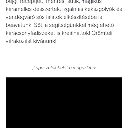
bejgli receptjét, "mentes" sütik, mágikus
karamelles desszertek, izgalmas kekszgolyók és
vendégváró sós falatok elkészítésébe is
beavatunk. Sőt, a segítségünkkel még ehető
karácsonyfadíszeket is kreálhattok! Örömteli
várakozást kívánunk!
„Lapozzatok bele” a magazinba!