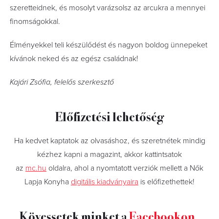
szeretteidnek, és mosolyt varázsolsz az arcukra a mennyei
finomságokkal.
Élményekkel teli készülődést és nagyon boldog ünnepeket
kívánok neked és az egész családnak!
Kajári Zsófia, felelős szerkesztő
Előfizetési lehetőség
Ha kedvet kaptatok az olvasáshoz, és szeretnétek mindig
kézhez kapni a magazint, akkor kattintsatok
az
mc.hu
oldalra, ahol a nyomtatott verziók mellett a Nők
Lapja Konyha
digitális kiadványaira
is előfizethettek!
Kövessetek minket a
Facebookon
,