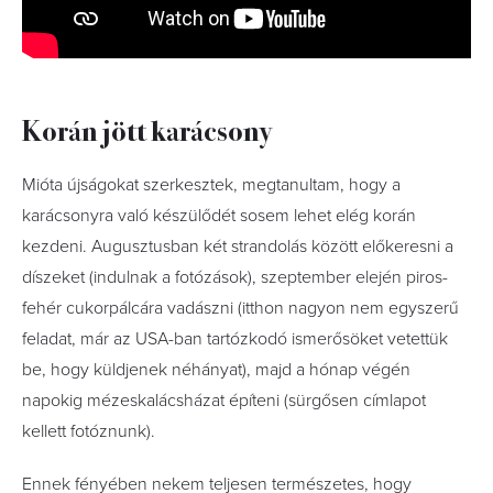
Korán jött karácsony
Mióta újságokat szerkesztek, megtanultam, hogy a
karácsonyra való készülődét sosem lehet elég korán
kezdeni. Augusztusban két strandolás között előkeresni a
díszeket (indulnak a fotózások), szeptember elején piros-
fehér cukorpálcára vadászni (itthon nagyon nem egyszerű
feladat, már az USA-ban tartózkodó ismerősöket vetettük
be, hogy küldjenek néhányat), majd a hónap végén
napokig mézeskalácsházat építeni (sürgősen címlapot
kellett fotóznunk).
Ennek fényében nekem teljesen természetes, hogy