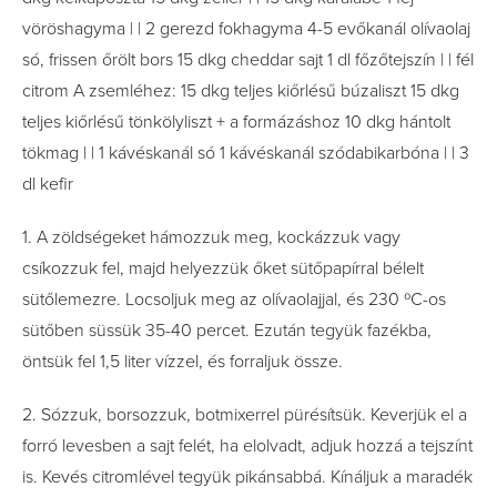
vöröshagyma | | 2 gerezd fokhagyma 4-5 evőkanál olívaolaj
só, frissen őrölt bors 15 dkg cheddar sajt 1 dl főzőtejszín | | fél
citrom A zsemléhez: 15 dkg teljes kiőrlésű búzaliszt 15 dkg
teljes kiőrlésű tönkölyliszt + a formázáshoz 10 dkg hántolt
tökmag | | 1 kávéskanál só 1 kávéskanál szódabikarbóna | | 3
dl keﬁr
1. A zöldségeket hámozzuk meg, kockázzuk vagy
csíkozzuk fel, majd helyezzük őket sütőpapírral bélelt
sütőlemezre. Locsoljuk meg az olívaolajjal, és 230 ºC-os
sütőben süssük 35-40 percet. Ezután tegyük fazékba,
öntsük fel 1,5 liter vízzel, és forraljuk össze.
2. Sózzuk, borsozzuk, botmixerrel pürésítsük. Keverjük el a
forró levesben a sajt felét, ha elolvadt, adjuk hozzá a tejszínt
is. Kevés citromlével tegyük pikánsabbá. Kínáljuk a maradék