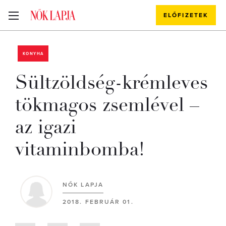
ELŐFIZETEK
KONYHA
Sültzöldség-krémleves
tökmagos zsemlével –
az igazi
vitaminbomba!
NŐK LAPJA
2018. FEBRUÁR 01.