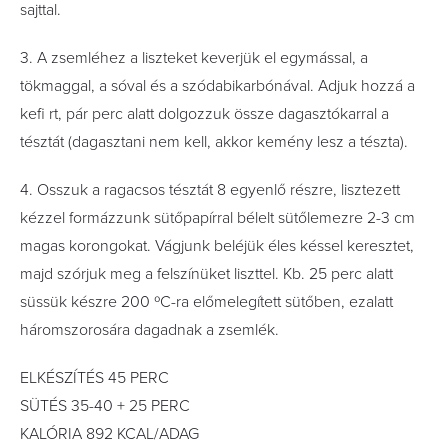
sajttal.
3. A zsemléhez a liszteket keverjük el egymással, a
tökmaggal, a sóval és a szódabikarbónával. Adjuk hozzá a
keﬁ rt, pár perc alatt dolgozzuk össze dagasztókarral a
tésztát (dagasztani nem kell, akkor kemény lesz a tészta).
4. Osszuk a ragacsos tésztát 8 egyenlő részre, lisztezett
kézzel formázzunk sütőpapírral bélelt sütőlemezre 2-3 cm
magas korongokat. Vágjunk beléjük éles késsel keresztet,
majd szórjuk meg a felszínüket liszttel. Kb. 25 perc alatt
süssük készre 200 ºC-ra előmelegített sütőben, ezalatt
háromszorosára dagadnak a zsemlék.
ELKÉSZÍTÉS 45 PERC
SÜTÉS 35-40 + 25 PERC
KALÓRIA 892 KCAL/ADAG