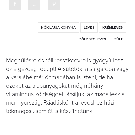
NŐK LAPJA KONYHA
LEVES
KRÉMLEVES
ZÖLDSÉGLEVES
SÜLT
Meghűlésre és téli rosszkedvre is gyógyír lesz
ez a gazdag recept! A sütőtök, a sárgarépa vagy
a karalábé már önmagában is isteni, de ha
ezeket az alapanyagokat még néhány
vitamindús zöldséggel társítjuk, az maga lesz a
mennyország. Ráadásként a leveshez házi
tökmagos zsemlét is készíthetünk!