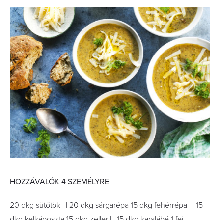
HOZZÁVALÓK 4 SZEMÉLYRE:
20 dkg sütőtök | | 20 dkg sárgarépa 15 dkg fehérrépa | | 15
dkg kelkáposzta 15 dkg zeller | | 15 dkg karalábé 1 fej