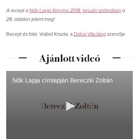
A recept a
Nők Lapja Konyha 2018. januári számában
a
28. oldalon jelent meg!
Recept és fotó: Vrábel Kriszta, a
Dolce Vita blog
szerzője
Ajánlott videó
Nők Lapja címlapján Bereczki Zoltán