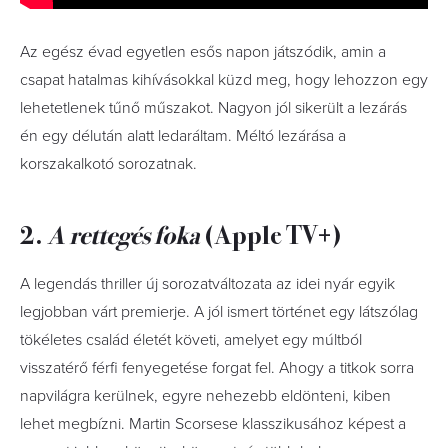
Az egész évad egyetlen esős napon játszódik, amin a
csapat hatalmas kihívásokkal küzd meg, hogy lehozzon egy
lehetetlenek tűnő műszakot. Nagyon jól sikerült a lezárás
én egy délután alatt ledaráltam. Méltó lezárása a
korszakalkotó sorozatnak.
2.
A rettegés foka
(Apple TV+)
A legendás thriller új sorozatváltozata az idei nyár egyik
legjobban várt premierje. A jól ismert történet egy látszólag
tökéletes család életét követi, amelyet egy múltból
visszatérő férfi fenyegetése forgat fel. Ahogy a titkok sorra
napvilágra kerülnek, egyre nehezebb eldönteni, kiben
lehet megbízni. Martin Scorsese klasszikusához képest a