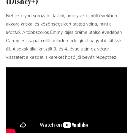
(Disney+)
Nehéz olyan sorozatot találni, amely az elmúlt években
akkora kritikai és közönségsikert aratott volna, mint a
Mackó
. A többszörös Emmy-díjas dráma utolsó évadában
Carmy és csapata előtt minden eddiginél nagyobb kihívás
áll. A sokak által kritizált 3. és 4. évad után ez végre
visszatért a kezdeti sikereket hozó jól bevált recepthez.