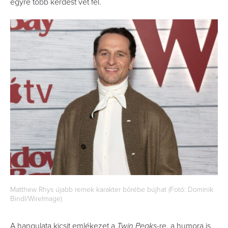
egyre több kérdést vet fel.
Matthew Rhys újabb remek karakter bőrébe bújhat (Fotó: Dominik
Bindl/WireImage)
A hangulata kicsit emlékezet a
Twin Peaks
-re, a humora is