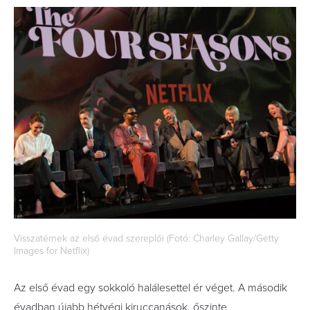
Visszatérnek az első évad szereplői (Fotó: Charley Gallay/Getty
Images for Netflix)
Az első évad egy sokkoló halálesettel ér véget. A második
évadban újabb hétvégi kiruccanások, őszinte