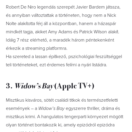
Robert De Niro legendás szerepét Javier Bardem játssza,
és annyiban változtattak a történeten, hogy nem a Nick
Nolte alakította férj áll a központban, hanem a házaspár
mindkét tagja, akiket Amy Adams és Patrick Wilson alakít.
Idáig 7 rész elérhető, a maradék három péntekenként
érkezik a streaming platformra.
Ha szereted a lassan építkező, pszichológiai feszültséggel
teli történeteket, ezt érdemes felírni a nyári listádra.
3.
Widow’s Bay
(Apple TV+)
Misztikus kisváros, sötét családi titkok és természetfeletti
események – a
Widow’s Bay
egyszerre thriller, dráma és
misztikus krimi. A hangulatos tengerparti környezet mögött
olyan történet bontakozik ki, amely epizódról epizódra