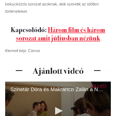
bekuckózós sorozat azoknak, akik szeretik az időtlen
történeteket.
Kapcsolódó:
Három film és három
sorozat amit júliusban nézünk
Kiemelt kép: Canva
Ajánlott videó
Szinetár Dóra és Makranczi Zalán a Nők Lapja címlapján