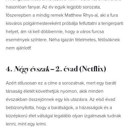
hasonlóan fanyar. Az év egyik legjobb sorozata,
főszerepben a mindig remek Matthew Rhys-al, aki a fura
kisváros polgármestereként próbálja felfuttatni a tengerparti
helyet, ám rá kell döbbennie, hogy a város furcsa
események színtere. Néha igazán félelmetes, félősöknek
nem ajánlott!
4.
Négy évszak
– 2. évad (Netflix)
Azért stílusosan ez a címe a sorozatnak, mert egy baráti
társaság életét követhetjük nyomon, akik minden
évszakban összejönnek egy kis utazásra. Az első évad
bebizonyította, hogy a barátságok, a házasságok és a
középkorú élet válságai legalább olyan izgalmasak tudnak
lenni, mint egy krimi.