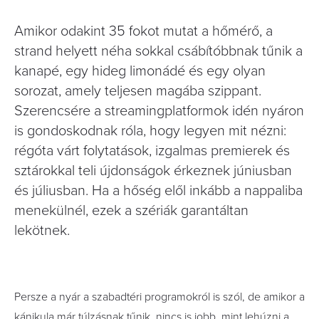
Amikor odakint 35 fokot mutat a hőmérő, a
strand helyett néha sokkal csábítóbbnak tűnik a
kanapé, egy hideg limonádé és egy olyan
sorozat, amely teljesen magába szippant.
Szerencsére a streamingplatformok idén nyáron
is gondoskodnak róla, hogy legyen mit nézni:
régóta várt folytatások, izgalmas premierek és
sztárokkal teli újdonságok érkeznek júniusban
és júliusban. Ha a hőség elől inkább a nappaliba
menekülnél, ezek a szériák garantáltan
lekötnek.
Persze a nyár a szabadtéri programokról is szól, de amikor a
kánikula már túlzásnak tűnik, nincs is jobb, mint lehúzni a