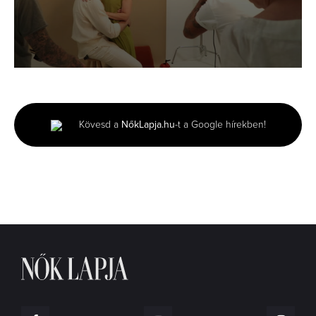
0
seconds
of
2
minutes,
Kövesd a
NőkLapja.hu
-t a Google hírekben!
31
seconds