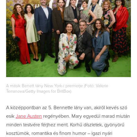
A másik Benett lány New York-i premierje (Fotó: Valerie
Terranova/Getty Images for BritBox)
A középpontban az 5. Bennette lány van, akiről kevés szó
esik
Jane Austen
regényében. Mary egyedül marad miután
minden testvére férjhez ment. Korhű díszletek, gyönyörű
kosztümök, romantika és finom humor – igazi nyári