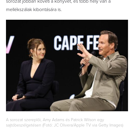
sorozat jobban követi a könyvet, és több hely van a
mellékszálak kibontására is.
A sorozat szereplői, Amy Adams és Patrick Wilson egy
sajtóbeszélgetésen (Fotó: JC Olivera/Apple TV via Getty Images)