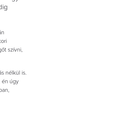
dig
án
ori
őt szívni,
 nélkül is.
, én úgy
ban,