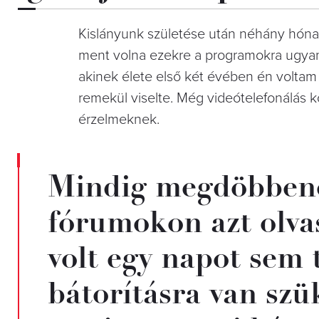
Kislányunk születése után néhány hóna
ment volna ezekre a programokra ugyanú
akinek élete első két évében én voltam a 
remekül viselte. Még videótelefonálás k
érzelmeknek.
Mindig megdöbbene
fórumokon azt olva
volt egy napot sem t
bátorításra van szü