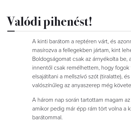
Valódi pihenést!
A kinti barátom a reptéren várt, és azo
masírozva a fellegekben jártam, kint le
Boldogságomat csak az árnyékolta be, am
innentől csak remélhettem, hogy fogok t
elsajátítani a mellszívó szót (tiralatte
valószínűleg az anyaszerep még követel
A három nap során tartottam magam az e
amikor pedig már épp rám tört volna a k
barátommal.