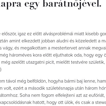
apra egy barátnőjével.
lőször, igaz ez előtt alvásproblémái miatt kisebb g
ztán amint elkezdett jobban aludni és közeledett a m
ős vágy, és megalkottam a mestertervet annak megval
t még hároméves kora előtt eljuthatok oda, hogy egy 
ég azelőtt utazgatni picit, mielőtt testvére születik, 
)
ttem távol még belföldön, hogyha bármi baj lenne, ha
volt, ezért a második születésnapja után három hó
omhoz. Soha nem fogom elfelejteni azt az eufóriát, 
ikapcsolódásnak hatott, hogy ott ülök, és csak a ste