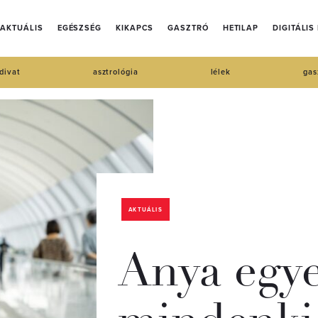
AKTUÁLIS
EGÉSZSÉG
KIKAPCS
GASZTRÓ
HETILAP
DIGITÁLIS
divat
asztrológia
lélek
gas
AKTUÁLIS
Anya egye