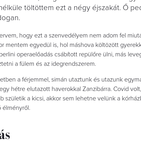
élküle töltöttem ezt a négy éjszakát. Ő pe
ldogan.
a tervem, hogy ezt a szenvedélyem nem adom fel miut
or mentem egyedül is, hol máshova költözött gyerekk
erlini operaelőadás csábított repülőre ülni, más leveg
tetni a fülem és az idegrendszerem.
tben a férjemmel, simán utaztunk és utazunk egymás
gy hétre elutazott haverokkal Zanzibárra. Covid volt
b születik a kicsi, akkor sem lehetne velünk a kórház
 élményről.
ás