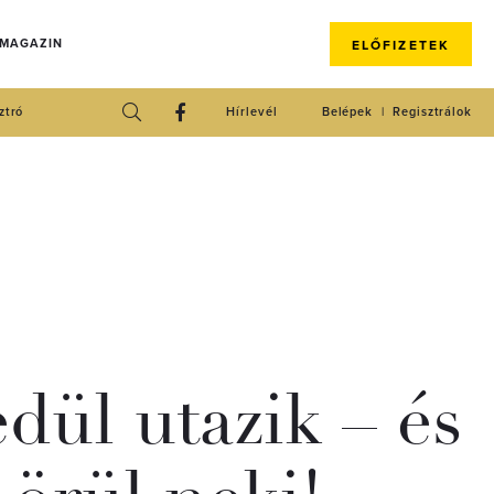
 MAGAZIN
ELŐFIZETEK
ztró
Hírlevél
Belépek
Regisztrálok
dül utazik – és