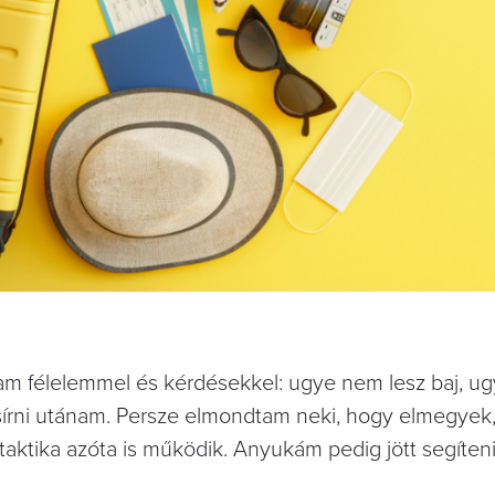
ltam félelemmel és kérdésekkel: ugye nem lesz baj, u
ul sírni utánam. Persze elmondtam neki, hogy elmegyek
 taktika azóta is működik. Anyukám pedig jött segíteni