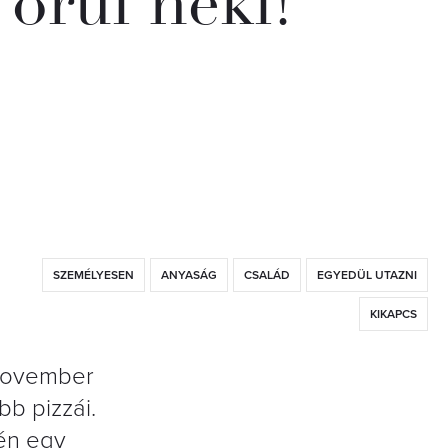
örül neki!
SZEMÉLYESEN
ANYASÁG
CSALÁD
EGYEDÜL UTAZNI
KIKAPCS
 november
b pizzái.
én egy