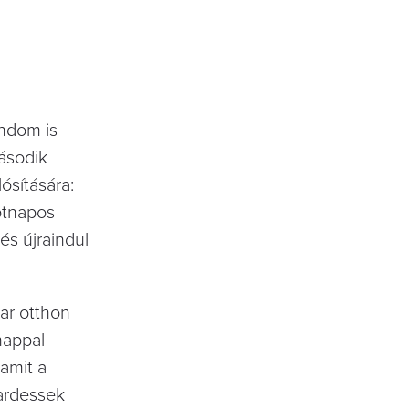
ondom is
ásodik
ósítására:
ötnapos
és újraindul
mar otthon
nappal
amit a
wardessek