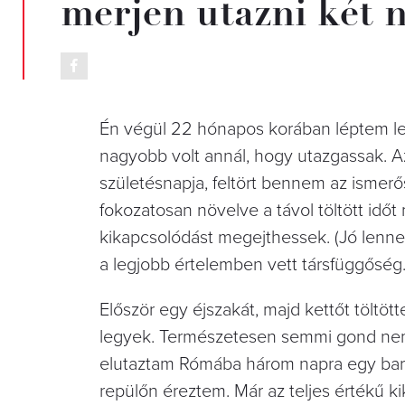
merjen utazni két n
Én végül 22 hónapos korában léptem le e
nagyobb volt annál, hogy utazgassak. A
születésnapja, feltört bennem az ismer
fokozatosan növelve a távol töltött idő
kikapcsolódást megejthessek. (Jó lenne m
a legjobb értelemben vett társfüggőség.
Először egy éjszakát, majd kettőt töltö
legyek. Természetesen semmi gond nem 
elutaztam Rómába három napra egy barát
repülőn éreztem. Már az teljes értékű k