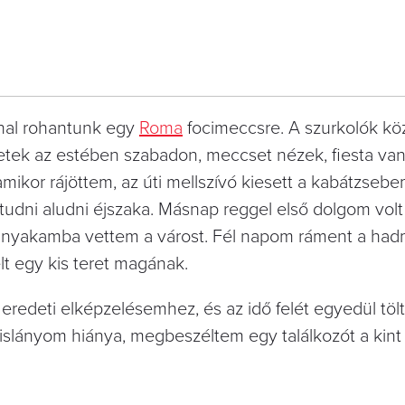
nnal rohantunk egy
Roma
focimeccsre. A szurkolók kö
hetek az estében szabadon, meccset nézek, fiesta van
ikor rájöttem, az úti mellszívó kiesett a kabátzsebe
udni aludni éjszaka. Másnap reggel első dolgom volt
), és nyakamba vettem a várost. Fél napom ráment a ha
t egy kis teret magának.
redeti elképzelésemhez, és az idő felét egyedül töl
islányom hiánya, megbeszéltem egy találkozót a kint