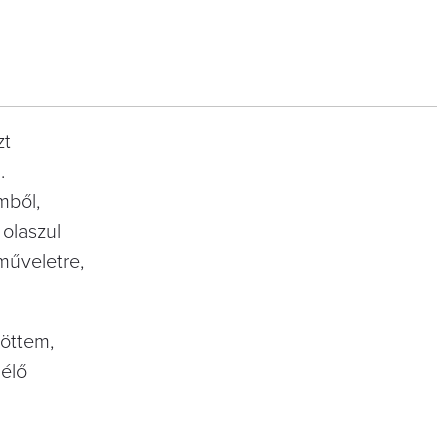
zt
.
mből,
 olaszul
dműveletre,
töttem,
 élő