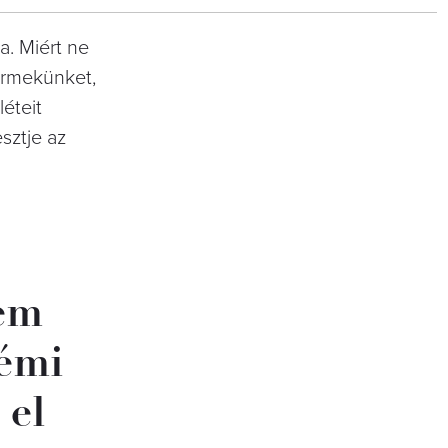
a. Miért ne
ermekünket,
léteit
sztje az
nem
némi
 el