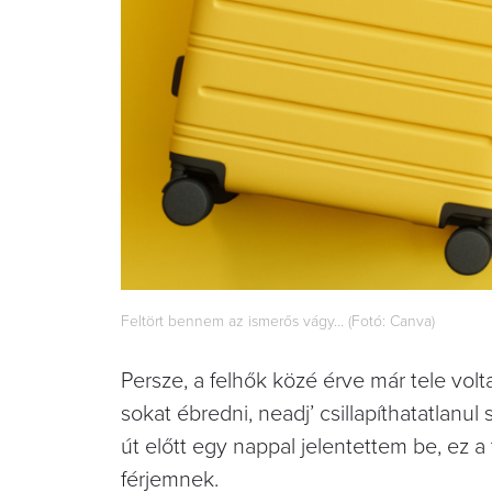
Feltört bennem az ismerős vágy… (Fotó: Canva)
Persze, a felhők közé érve már tele vo
sokat ébredni, neadj’ csillapíthatatlan
út előtt egy nappal jelentettem be, ez a
férjemnek.