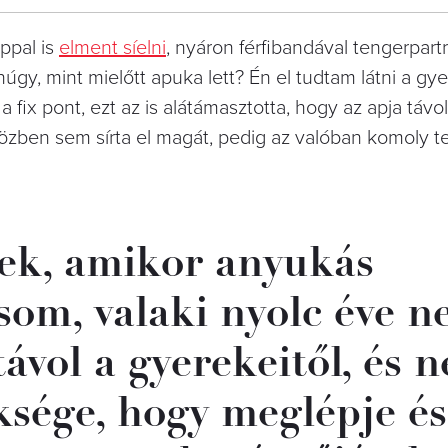
ppal is
elment síelni
, nyáron férfibandával tengerpartr
gy, mint mielőtt apuka lett? Én el tudtam látni a gy
fix pont, ezt az is alátámasztotta, hogy az apja távol
özben sem sírta el magát, pedig az valóban komoly te
k, amikor anyukás
som, valaki nyolc éve 
ávol a gyerekeitől, és 
ksége, hogy meglépje és