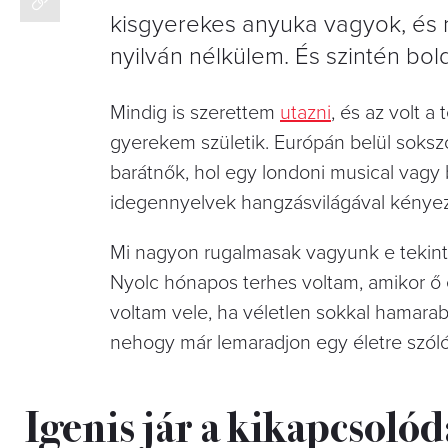
kisgyerekes anyuka vagyok, és n
nyilván nélkülem. És szintén bo
Mindig is szerettem
utazni
, és az volt 
gyerekem születik. Európán belül soksz
barátnők, hol egy londoni musical vagy b
idegennyelvek hangzásvilágával kényez
Mi nagyon rugalmasak vagyunk e tekinte
Nyolc hónapos terhes voltam, amikor ő e
voltam vele, ha véletlen sokkal hamarab
nehogy már lemaradjon egy életre szóló
Igenis jár a kikapcsolód