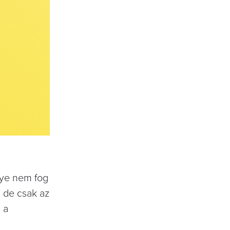
gye nem fog
, de csak az
 a