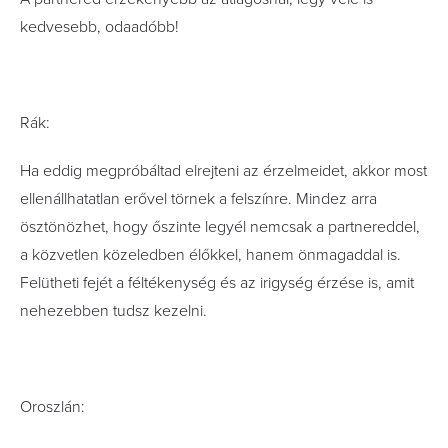
kedvesebb, odaadóbb!
Rák:
Ha eddig megpróbáltad elrejteni az érzelmeidet, akkor most
ellenállhatatlan erővel törnek a felszínre. Mindez arra
ösztönözhet, hogy őszinte legyél nemcsak a partnereddel,
a közvetlen közeledben élőkkel, hanem önmagaddal is.
Felütheti fejét a féltékenység és az irigység érzése is, amit
nehezebben tudsz kezelni.
Oroszlán: