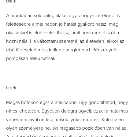
Bika:
A munkában sok dolog alakul úgy, ahogy szeretnéd. A
felettesedre a mai napon jó hatást gyakorolhatsz, még
olyasmivel is előhozakodhatsz, amit nem mertél szóba
hozni nála. Ha változtatni szeretnél az életeden, akkor az
első lépéseket most kellene megtenned. Pénzügyeid
pompásan alakulhatnak.
Ikrek:
Magas hőfokon égsz a mai napon, úgy gondolhatod, hogy
nincs lehetetlen. Egyetlen dologra ügyelj: ezzel a hatalmas
vehemenciával ne lépj mások tyúkszemére! Különösen
olyan személyére ne, aki magasabb pozícióban van nálad.
A partnered érzékenyebb az átlagosnál, légy vele is