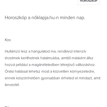
HOROSZKÓP
Horoszkóp a nőklapja.hu-n minden nap.
Kos:
Hullámzó lesz a hangulatod ma, rendkívül intenzív
érzelmek keríthetnek hatalmukba, amitől másként állsz
hozzá például a magánéletedben létrejövő változáshoz.
Óriási hatással lehetsz most a közvetlen környezetedre,
ennek köszönhetően gyorsabban érheted el mindazt, amit
terveztél.