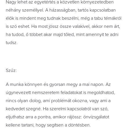
Nagy lehet az egyetértés a közvetlen környezetedben
néhány személlyel. A házasságban, tartós kapcsolatban
élők is mindent meg tudnak beszélni, még a tabu témákról
is szó eshet. Ha most jössz össze valakivel, akkor nem árt,
ha tudod, ő többet akar majd tőled, mint amennyit te adni
tudsz.
Szűz:
A munka könnyen és gyorsan megy a mai napon. Az
úgynevezett nemszeretem feladatokat is megoldhatod,
nincs olyan dolog, ami problémát okozna, vagy ami a
kedvedet szegné. Ha szerelmi kapcsolatról van szó,
eljuthatsz arra a pontra, amikor rájössz: önvizsgálatot
kellene tartani, hogy segítsen a döntésben.