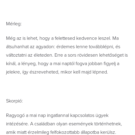
Mérleg:
Még az is lehet, hogy a felettesed kedvence leszel. Ma
átsuhanhat az agyadon: érdemes lenne továbblépni, és
változtatni az életeden. Erre a sors rövidesen lehetőséget is
kínál, a lényeg, hogy a mai naptól fogva jobban figyelj a
jelekre, így észreveheted, mikor kell majd lépned.
Skorpió:
Ragyogó a mai nap ingatlannal kapcsolatos ügyek
intézésére. A családban olyan események történhetnek,
amik miatt érzelmileg felfokozottabb állapotba kerülsz.