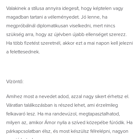
Valakinek a stílusa annyira idegesít, hogy képtelen vagy
magadban tartani a véleményedet. Jó lenne, ha
megpróbálnál diplomatikusan viselkedni, mert nincs
szükség arra, hogy az újévben újabb ellenséget szerezz.
Ha több fizetést szeretnél, akkor ezt a mai napon kell jelezni
a felettesednek.
Vízöntő:
Amihez most a nevedet adod, azzal nagy sikert érhetsz el.
Váratlan találkozásban is részed lehet, ami érzelmileg
felkavaró lesz. Ha ma randevúzol, megtapasztalhatod,
milyen az, amikor Ámor nyila a szíved közepébe fúródik. Ha
párkapcsolatban élsz, és most készülsz félrelépni, nagyon