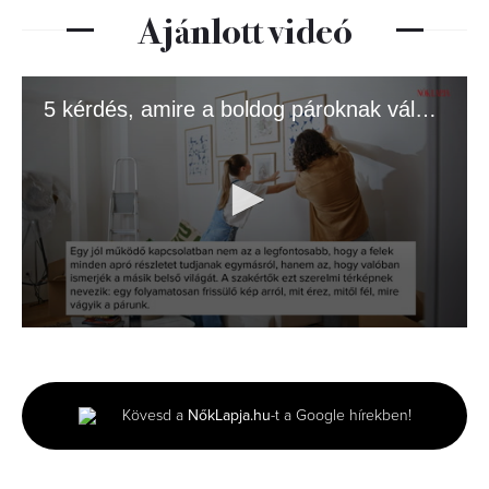
Ajánlott videó
5 kérdés, amire a boldog pároknak válaszolnia kell
0
seconds
of
1
minute,
Kövesd a
NőkLapja.hu
-t a Google hírekben!
26
seconds