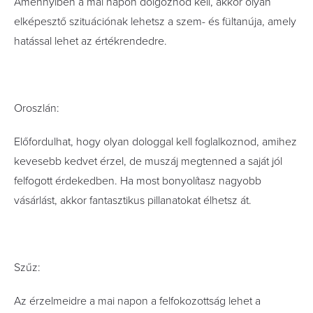
Amennyiben a mai napon dolgoznod kell, akkor olyan
elképesztő szituációnak lehetsz a szem- és fültanúja, amely
hatással lehet az értékrendedre.
Oroszlán:
Előfordulhat, hogy olyan dologgal kell foglalkoznod, amihez
kevesebb kedvet érzel, de muszáj megtenned a saját jól
felfogott érdekedben. Ha most bonyolítasz nagyobb
vásárlást, akkor fantasztikus pillanatokat élhetsz át.
Szűz:
Az érzelmeidre a mai napon a felfokozottság lehet a