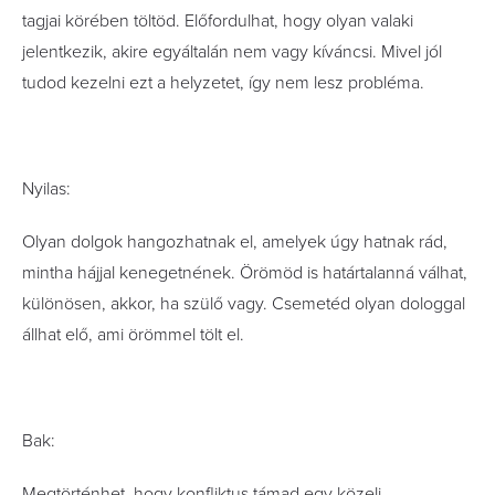
tagjai körében töltöd. Előfordulhat, hogy olyan valaki
jelentkezik, akire egyáltalán nem vagy kíváncsi. Mivel jól
tudod kezelni ezt a helyzetet, így nem lesz probléma.
Nyilas:
Olyan dolgok hangozhatnak el, amelyek úgy hatnak rád,
mintha hájjal kenegetnének. Örömöd is határtalanná válhat,
különösen, akkor, ha szülő vagy. Csemetéd olyan dologgal
állhat elő, ami örömmel tölt el.
Bak:
Megtörténhet, hogy konfliktus támad egy közeli