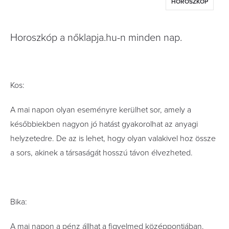
HOROSZKÓP
Horoszkóp a nőklapja.hu-n minden nap.
Kos:
A mai napon olyan eseményre kerülhet sor, amely a
későbbiekben nagyon jó hatást gyakorolhat az anyagi
helyzetedre. De az is lehet, hogy olyan valakivel hoz össze
a sors, akinek a társaságát hosszú távon élvezheted.
Bika:
A mai napon a pénz állhat a figyelmed középpontjában.