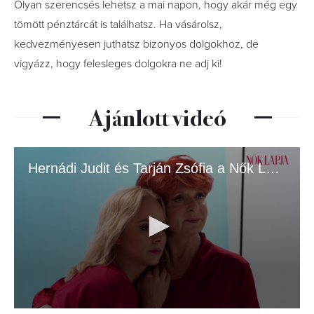
Olyan szerencsés lehetsz a mai napon, hogy akár még egy
tömött pénztárcát is találhatsz. Ha vásárolsz,
kedvezményesen juthatsz bizonyos dolgokhoz, de
vigyázz, hogy felesleges dolgokra ne adj ki!
Ajánlott videó
Hernádi Judit és Tarján Zsófia a Nők Lapja címlapján.mp4
0