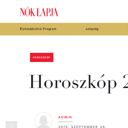
Életmódváltó Program
szépség
HOROSZKÓP
Horoszkóp 2
ADMIN
2019. SZEPTEMBER 29.