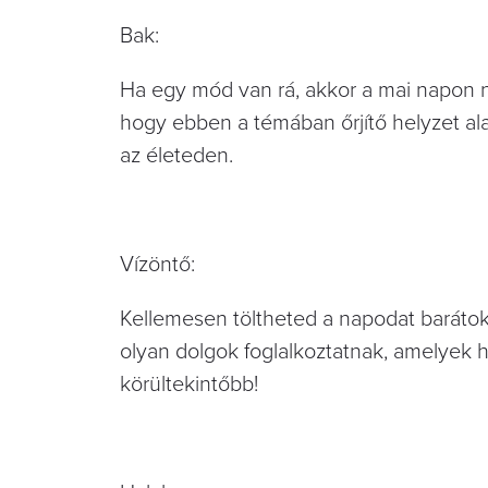
Bak:
Ha egy mód van rá, akkor a mai napon ne p
hogy ebben a témában őrjítő helyzet alak
az életeden.
Vízöntő:
Kellemesen töltheted a napodat baráto
olyan dolgok foglalkoztatnak, amelyek h
körültekintőbb!