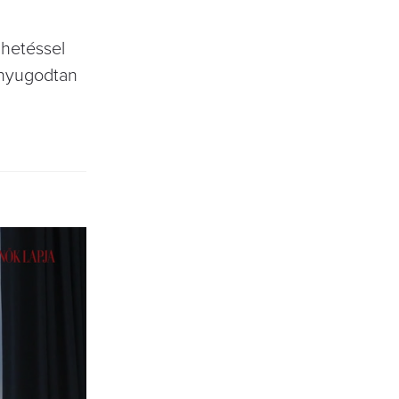
lhetéssel
e nyugodtan