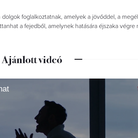
n dolgok foglalkoztatnak, amelyek a jövőddel, a megé
pattanhat a fejedből, amelynek hatására éjszaka végr
Ajánlott videó
hat