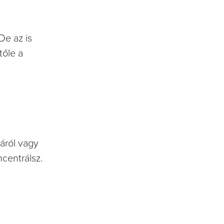
De az is
tőle a
áról vagy
ncentrálsz.