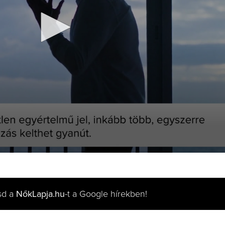
sd a
NőkLapja.hu
-t a Google hírekben!