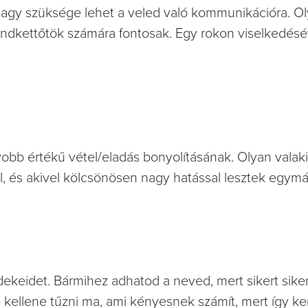
agy szüksége lehet a veled való kommunikációra. O
ndkettőtök számára fontosak. Egy rokon viselkedés
obb értékű vétel/eladás bonyolításának. Olyan valaki
ál, és akivel kölcsönösen nagy hatással lesztek egymá
dekeidet. Bármihez adhatod a neved, mert sikert sike
 kellene tűzni ma, ami kényesnek számít, mert így ke