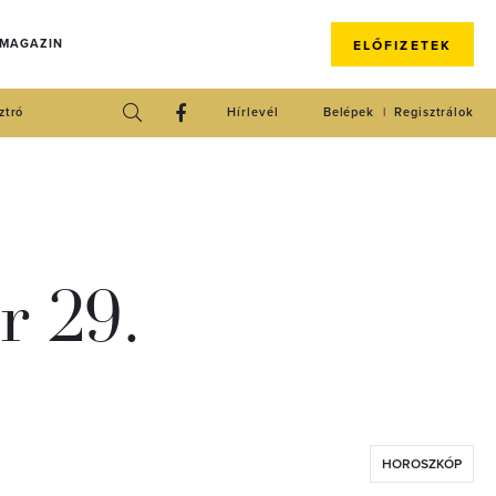
 MAGAZIN
ELŐFIZETEK
ztró
Hírlevél
Belépek
Regisztrálok
r 29.
HOROSZKÓP