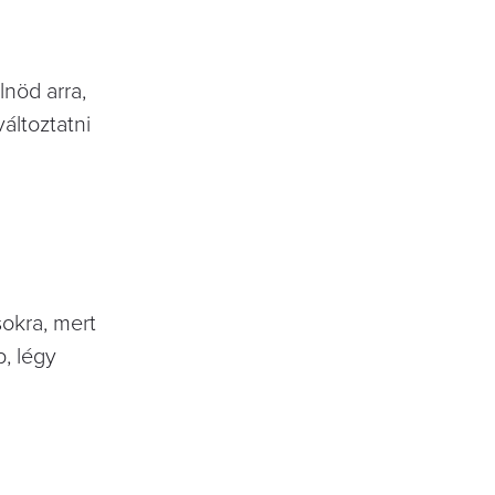
lnöd arra,
áltoztatni
okra, mert
, légy