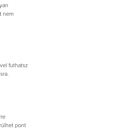
lyan
ét nem
vel futhatsz
sra.
rre
rülhet pont