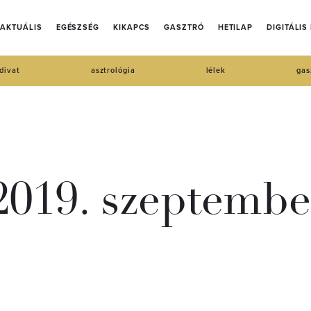
AKTUÁLIS
EGÉSZSÉG
KIKAPCS
GASZTRÓ
HETILAP
DIGITÁLIS
divat
asztrológia
lélek
gas
019. szeptembe