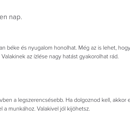
en nap.
an béke és nyugalom honolhat. Még az is lehet, hog
 Valakinek az ízlése nagy hatást gyakorolhat rád.
övben a legszerencsésebb. Ha dolgoznod kell, akkor e
 a munkához. Valakivel jól kijöhetsz.