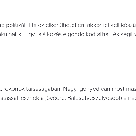
olitizálj! Ha ez elkerülhetetlen, akkor fel kell készü
ulhat ki. Egy találkozás elgondolkodtathat, és segít v
k, rokonok társaságában. Nagy igényed van most más
atással lesznek a jövődre. Balesetveszélyesebb a nap