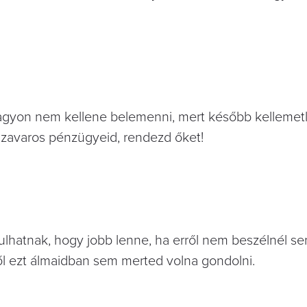
agyon nem kellene belemenni, mert később kellemet
 zavaros pénzügyeid, rendezd őket!
lhatnak, hogy jobb lenne, ha erről nem beszélnél sen
iről ezt álmaidban sem merted volna gondolni.