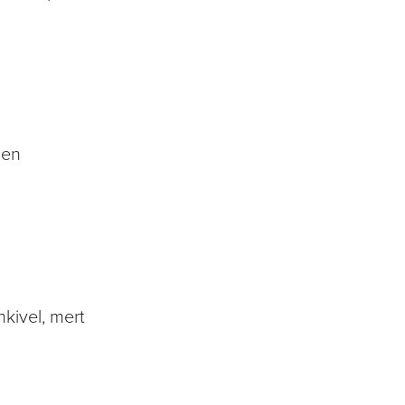
len
kivel, mert