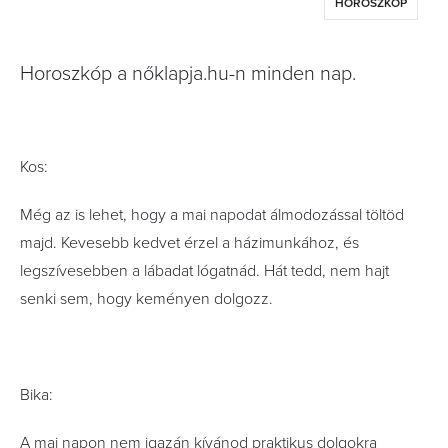
HOROSZKÓP
Horoszkóp a nőklapja.hu-n minden nap.
Kos:
Még az is lehet, hogy a mai napodat álmodozással töltöd
majd. Kevesebb kedvet érzel a házimunkához, és
legszívesebben a lábadat lógatnád. Hát tedd, nem hajt
senki sem, hogy keményen dolgozz.
Bika:
A mai napon nem igazán kívánod praktikus dolgokra