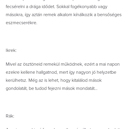
fecsérelni a drága idődet. Sokkal fogékonyabb vagy
másokra, így aztán remek alkalom kínálkozik a bensőséges
eszmecserékre.
Ikrek:
Mivel az ösztöneid remekül működnek, ezért a mai napon
ezekre kellene hallgatnod, mert így nagyon jó helyzetbe
kerülhetsz. Még az is lehet, hogy kitalálod mások
gondolatát, be tudod fejezni mások mondatát…
Rák: