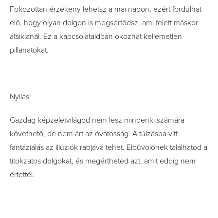
Fokozottan érzékeny lehetsz a mai napon, ezért fordulhat
elő, hogy olyan dolgon is megsértődsz, ami felett máskor
átsiklanál. Ez a kapcsolataidban okozhat kellemetlen
pillanatokat.
Nyilas:
Gazdag képzeletvilágod nem lesz mindenki számára
követhető, de nem árt az óvatosság. A túlzásba vitt
fantáziálás az illúziók rabjává tehet. Elbűvölőnek találhatod a
titokzatos dolgokat, és megértheted azt, amit eddig nem
értettél.