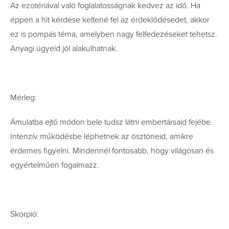
Az ezotériával való foglalatosságnak kedvez az idő. Ha
éppen a hit kérdése keltené fel az érdeklődésedet, akkor
ez is pompás téma, amelyben nagy felfedezéseket tehetsz.
Anyagi ügyeid jól alakulhatnak.
Mérleg:
Ámulatba ejtő módon bele tudsz látni embertársaid fejébe.
Intenzív működésbe léphetnek az ösztöneid, amikre
érdemes figyelni. Mindennél fontosabb, hogy világosan és
egyértelműen fogalmazz.
Skorpió: