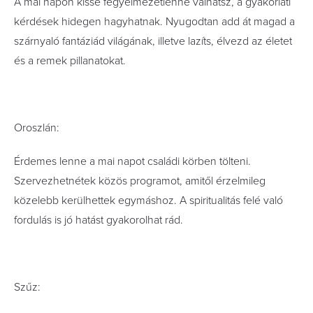
A mai napon kissé fegyelmezetlenné válhatsz, a gyakorlati
kérdések hidegen hagyhatnak. Nyugodtan add át magad a
szárnyaló fantáziád világának, illetve lazíts, élvezd az életet
és a remek pillanatokat.
Oroszlán:
Érdemes lenne a mai napot családi körben tölteni.
Szervezhetnétek közös programot, amitől érzelmileg
közelebb kerülhettek egymáshoz. A spiritualitás felé való
fordulás is jó hatást gyakorolhat rád.
Szűz: