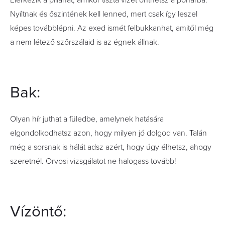
Elérkezik a pillanat, amikor tiszta vizet önthetsz a pohárba.
Nyíltnak és őszintének kell lenned, mert csak így leszel
képes továbblépni. Az exed ismét felbukkanhat, amitől még
a nem létező szőrszálaid is az égnek állnak.
Bak:
Olyan hír juthat a füledbe, amelynek hatására
elgondolkodhatsz azon, hogy milyen jó dolgod van. Talán
még a sorsnak is hálát adsz azért, hogy úgy élhetsz, ahogy
szeretnél. Orvosi vizsgálatot ne halogass tovább!
Vízöntő: