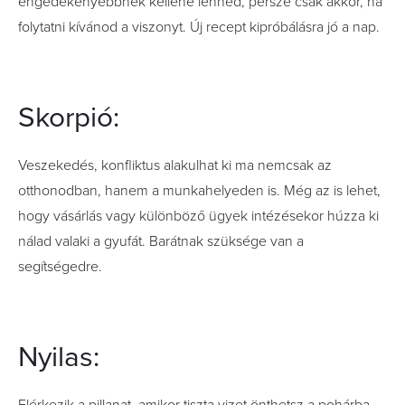
engedékenyebbnek kellene lenned, persze csak akkor, ha
folytatni kívánod a viszonyt. Új recept kipróbálásra jó a nap.
Skorpió:
Veszekedés, konfliktus alakulhat ki ma nemcsak az
otthonodban, hanem a munkahelyeden is. Még az is lehet,
hogy vásárlás vagy különböző ügyek intézésekor húzza ki
nálad valaki a gyufát. Barátnak szüksége van a
segítségedre.
Nyilas: