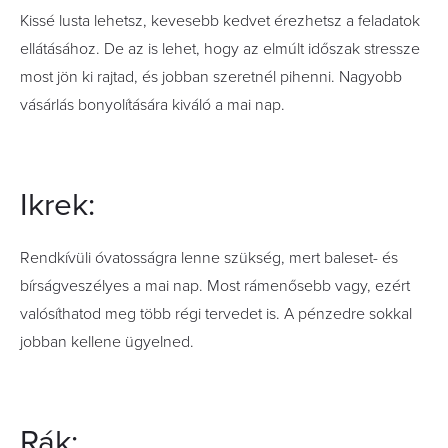
Kissé lusta lehetsz, kevesebb kedvet érezhetsz a feladatok
ellátásához. De az is lehet, hogy az elmúlt időszak stressze
most jön ki rajtad, és jobban szeretnél pihenni. Nagyobb
vásárlás bonyolítására kiváló a mai nap.
Ikrek:
Rendkívüli óvatosságra lenne szükség, mert baleset- és
bírságveszélyes a mai nap. Most rámenősebb vagy, ezért
valósíthatod meg több régi tervedet is. A pénzedre sokkal
jobban kellene ügyelned.
Rák: