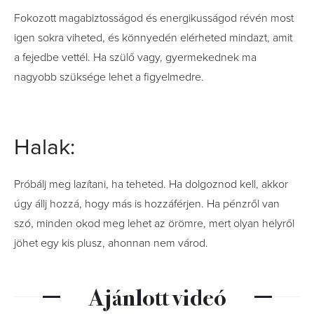
Fokozott magabiztosságod és energikusságod révén most
igen sokra viheted, és könnyedén elérheted mindazt, amit
a fejedbe vettél. Ha szülő vagy, gyermekednek ma
nagyobb szüksége lehet a figyelmedre.
Halak:
Próbálj meg lazítani, ha teheted. Ha dolgoznod kell, akkor
úgy állj hozzá, hogy más is hozzáférjen. Ha pénzről van
szó, minden okod meg lehet az örömre, mert olyan helyről
jöhet egy kis plusz, ahonnan nem várod.
Ajánlott videó