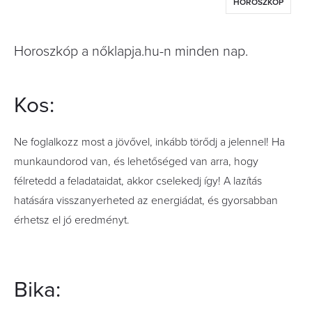
HOROSZKÓP
Horoszkóp a nőklapja.hu-n minden nap.
Kos:
Ne foglalkozz most a jövővel, inkább törődj a jelennel! Ha
munkaundorod van, és lehetőséged van arra, hogy
félretedd a feladataidat, akkor cselekedj így! A lazítás
hatására visszanyerheted az energiádat, és gyorsabban
érhetsz el jó eredményt.
Bika: