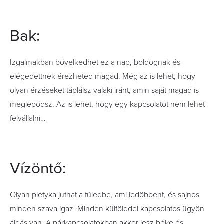
Bak:
Izgalmakban bővelkedhet ez a nap, boldognak és
elégedettnek érezheted magad. Még az is lehet, hogy
olyan érzéseket táplálsz valaki iránt, amin saját magad is
meglepődsz. Az is lehet, hogy egy kapcsolatot nem lehet
felvállalni…
Vízöntő:
Olyan pletyka juthat a füledbe, ami ledöbbent, és sajnos
minden szava igaz. Minden külfölddel kapcsolatos ügyön
áldás van. A párkapcsolatokban akkor lesz béke és