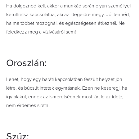
Ha dolgoznod kell, akkor a munkád során olyan személlyel
kerülhetsz kapcsolatba, aki az idegeidre megy. Jól tennéd,
ha ma többet mozognál, és egészségesen étkeznél. Ne
feledkezz meg a vízivásáról sem!
Oroszlán:
Lehet, hogy egy baráti kapcsolatban feszült helyzet jön
létre, és búcsút intetek egymásnak. Ezen ne keseregj, ha
így alakul, ennek az ismeretségnek most járt le az ideje,
nem érdemes siratni.
Szűz: