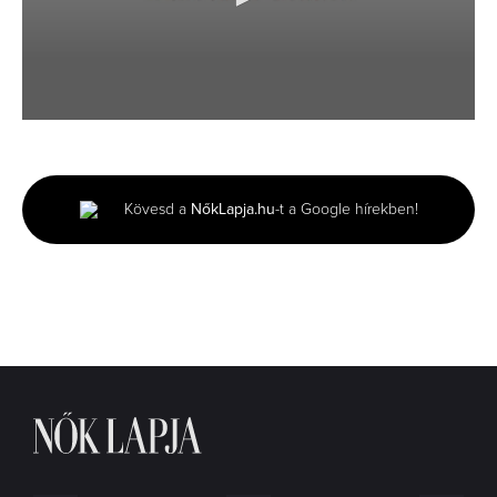
0
seconds
of
1
minute,
Kövesd a
NőkLapja.hu
-t a Google hírekben!
54
seconds