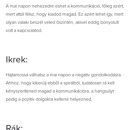
A mai napon nehezedre eshet a kommunikáció, főleg azért,
mert attól félsz, hogy kiadod magad. Ez azért lehet így, mert
olyan valaki beszél veled őszintén, akivel eddig bonyolult
volt a kapcsolatod.
Ikrek:
Hajlamossá válhatsz a mai napon a negatív gondolkodásra.
Ahhoz, hogy kikerülj ebből a spirálból, tudatosan rá kell
kényszerítened magad a kommunikációra, a hangsúlyt
pedig a pozitív dolgokra kellene helyezned.
Rák: