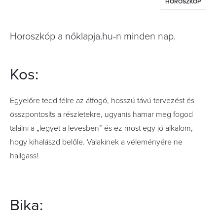
HOROSZKÓP
Horoszkóp a nőklapja.hu-n minden nap.
Kos:
Egyelőre tedd félre az átfogó, hosszú távú tervezést és
összpontosíts a részletekre, ugyanis hamar meg fogod
találni a „legyet a levesben” és ez most egy jó alkalom,
hogy kihalászd belőle. Valakinek a véleményére ne
hallgass!
Bika: