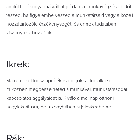
amitől hatékonyabbá válhat például a munkavégzésed. Jól
teszed, ha figyelembe veszed a munkatársaid vagy a közeli
hozzátartozóid érzékenységét, és ennek tudatában
viszonyulsz hozzájuk.
Ikrek:
Ma remekül tudsz aprólékos dolgokkal foglalkozni,
miközben megbeszélheted a munkával, munkatársaddal
kapcsolatos aggályaidat is. Kiváló a mai nap otthoni
nagytakarításra, de a konyhában is jeleskedhetnél…
Rák: