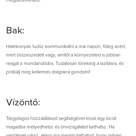
megbeszélésed.
Bak:
Hatékonyan tudsz kommunikálni a mai napon, főleg azért,
mert összeszedett vagy, amitől a környezeted is jobban
reagál a mondandódra. Tudatosan törekedj a lazításra, és
próbálj meg kellemes dolgokra gondolni!
Vízöntő:
Tárgyilagos hozzáállásod segítségével most egy kicsit
magadba mélyedhetsz és önvizsgálatot tarthatsz. Ha
vendéget vársz, akkor ma megmutathatod, hogy milyen