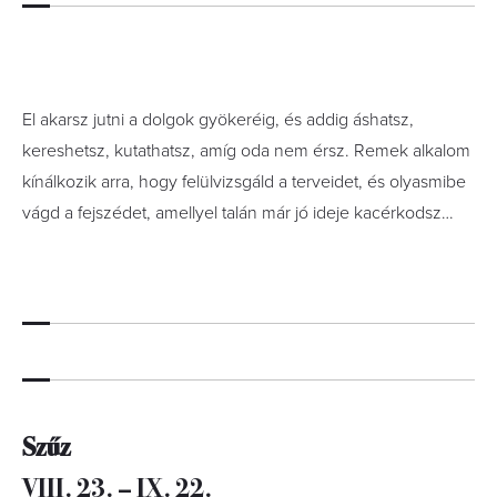
El akarsz jutni a dolgok gyökeréig, és addig áshatsz,
kereshetsz, kutathatsz, amíg oda nem érsz. Remek alkalom
kínálkozik arra, hogy felülvizsgáld a terveidet, és olyasmibe
vágd a fejszédet, amellyel talán már jó ideje kacérkodsz…
Szűz
VIII. 23. – IX. 22.