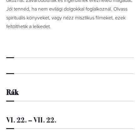
okozhat. Zavarodottnak és ingerültnek érezheted magadat.
Jól tennéd, ha nem evilági dolgokkal foglalkoznál. Olvass
spirituális könyveket, vagy nézz misztikus filmeket, ezek
feltölthetik a lelkedet.
Rák
VI. 22. – VII. 22.