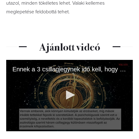
utazol, minden tökéletes lehet. Valaki kellemes
meglepetése feldobottá tehet.
Ajánlott videó
Ennek a 3 csillagjegynek idő kell, hogy megnyíljon
0
seconds