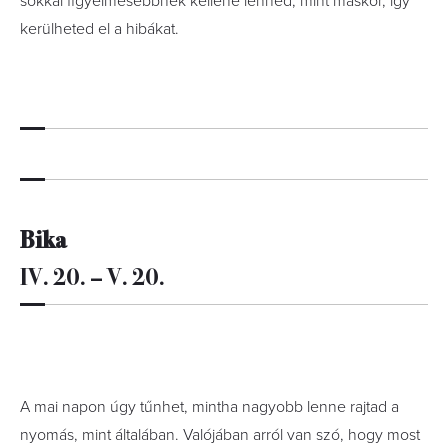
sokkal figyelmesebbnek kellene lenned, mint máskor, így
kerülheted el a hibákat.
Bika
IV. 20. – V. 20.
A mai napon úgy tűnhet, mintha nagyobb lenne rajtad a
nyomás, mint általában. Valójában arról van szó, hogy most