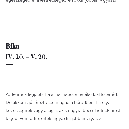
egészségedre, a testi épségedre sokkal jobban vigyázz!
Bika
IV. 20. – V. 20.
Az lenne a legjobb, ha a mai napot a barátaiddal töltenéd.
De akkor is jól érezheted magad a bőrödben, ha egy
közösségnek vagy a tagja, akik nagyra becsülhetnek most
téged. Pénzedre, értéktárgyaidra jobban vigyázz!