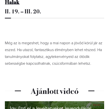
Halak
II. 19. – III. 20.
Még az is megeshet, hogy a mai napon a jövőd körül jár az
eszed. Ha utazol, fantasztikus élményben lehet részed. Ha
tanulmányokat folytatsz, agytekervényeid az ötödik
sebességbe kapcsolhatnak, csúcsformában lehetsz.
Ajánlott videó
Így űzd el a levéltetveket levendulával