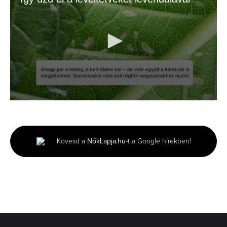
0
seconds
of
1
minute,
Kövesd a
NőkLapja.hu
-t a Google hírekben!
54
seconds