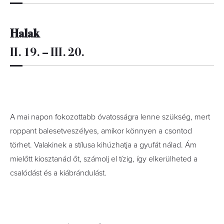
Halak
II. 19. – III. 20.
A mai napon fokozottabb óvatosságra lenne szükség, mert
roppant balesetveszélyes, amikor könnyen a csontod
törhet. Valakinek a stílusa kihúzhatja a gyufát nálad. Ám
mielőtt kiosztanád őt, számolj el tízig, így elkerülheted a
csalódást és a kiábrándulást.