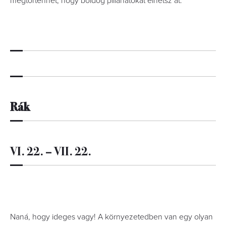
megtörténhet, hogy boldog pillanatokat élhetsz át.
Rák
VI. 22. – VII. 22.
Naná, hogy ideges vagy! A környezetedben van egy olyan