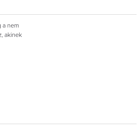
g a nem
z, akinek