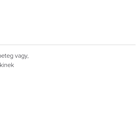
beteg vagy,
akinek