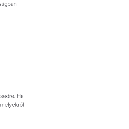
aságban
esedre. Ha
 amelyekről