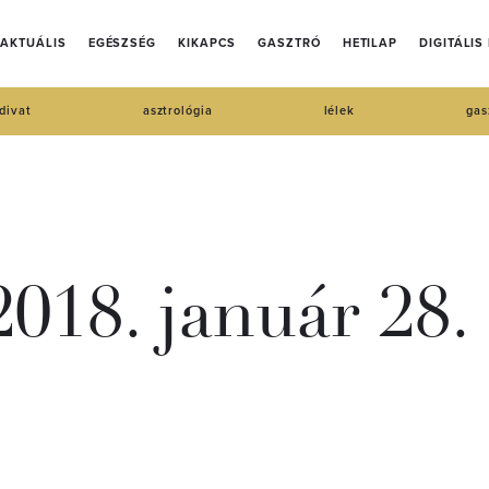
AKTUÁLIS
EGÉSZSÉG
KIKAPCS
GASZTRÓ
HETILAP
DIGITÁLIS
divat
asztrológia
lélek
gas
018. január 28.