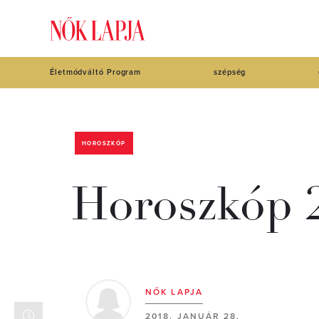
Életmódváltó Program
szépség
HOROSZKÓP
Horoszkóp 2
NŐK LAPJA
2018. JANUÁR 28.