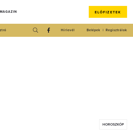
 MAGAZIN
ELŐFIZETEK
ztró
Hírlevél
Belépek
Regisztrálok
HOROSZKÓP