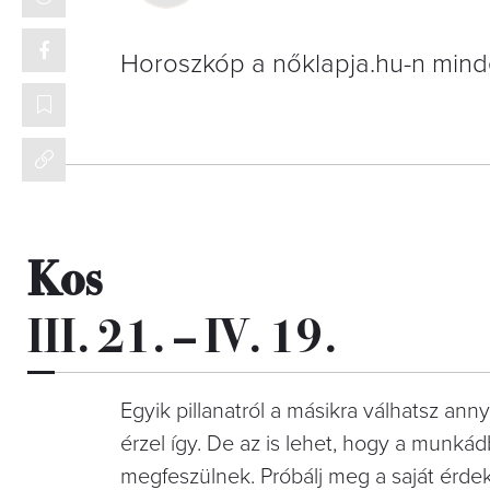
Horoszkóp a nőklapja.hu-n mind
Kos
III. 21. – IV. 19.
Egyik pillanatról a másikra válhatsz ann
érzel így. De az is lehet, hogy a munkád
megfeszülnek. Próbálj meg a saját érde