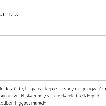
en nap.
yira feszültté, hogy már képtelen vagy megmagyarázni,
ban alakul ki olyan helyzet, amely miatt az idegeid
kedben higgadt maradni!