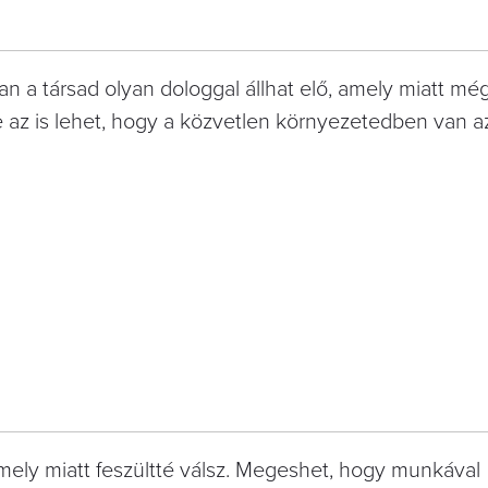
n a társad olyan dologgal állhat elő, amely miatt mé
De az is lehet, hogy a közvetlen környezetedben van a
amely miatt feszültté válsz. Megeshet, hogy munkával