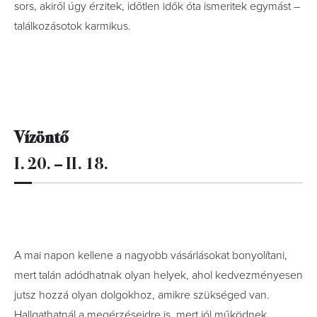
sors, akiről úgy érzitek, időtlen idők óta ismeritek egymást –
találkozásotok karmikus.
Vízöntő
I. 20. – II. 18.
A mai napon kellene a nagyobb vásárlásokat bonyolítani,
mert talán adódhatnak olyan helyek, ahol kedvezményesen
jutsz hozzá olyan dolgokhoz, amikre szükséged van.
Hallgathatnál a megérzéseidre is, mert jól működnek.