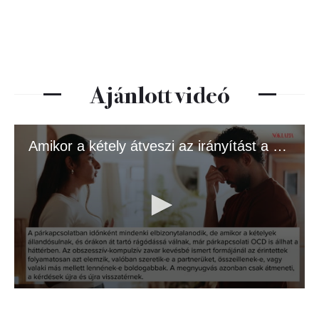
Ajánlott videó
Amikor a kétely átveszi az irányítást a szerelem felett
0
seconds
of