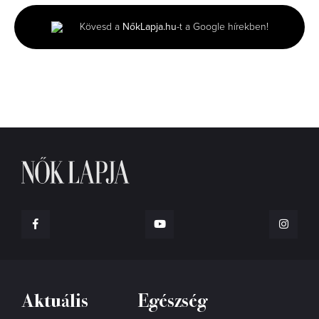
1
minute,
Kövesd a
NőkLapja.hu
-t a Google hírekben!
34
seconds
Aktuális
Egészség