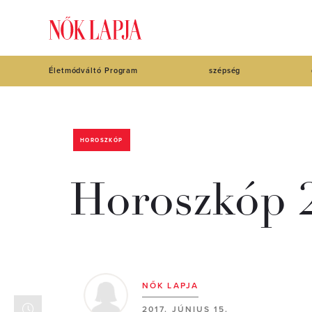
Életmódváltó Program
szépség
HOROSZKÓP
Horoszkóp 2
NŐK LAPJA
2017. JÚNIUS 15.