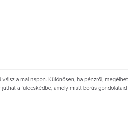
á válsz a mai napon. Különösen, ha pénzről, megélhet
ír juthat a fülecskédbe, amely miatt borús gondolataid