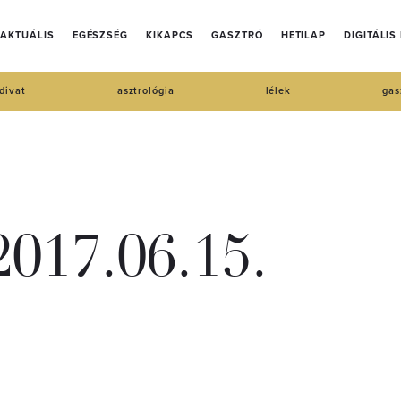
AKTUÁLIS
EGÉSZSÉG
KIKAPCS
GASZTRÓ
HETILAP
DIGITÁLIS
divat
asztrológia
lélek
gas
017.06.15.