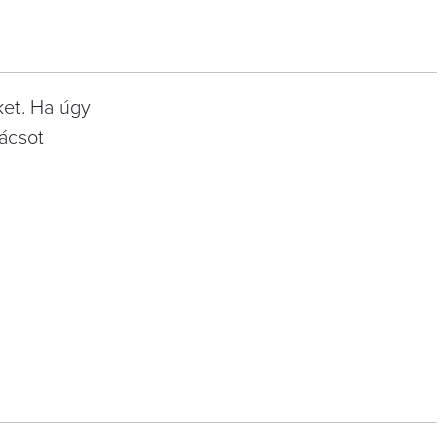
ket. Ha úgy
nácsot