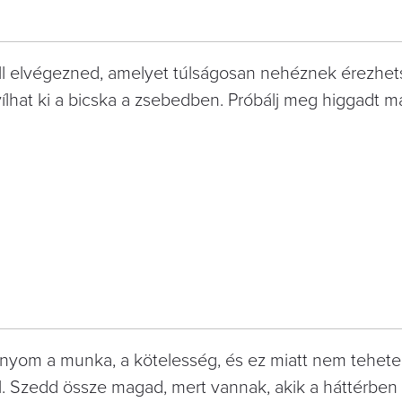
ell elvégezned, amelyet túlságosan nehéznek érezhets
yílhat ki a bicska a zsebedben. Próbálj meg higgadt m
 nyom a munka, a kötelesség, és ez miatt nem teheted
. Szedd össze magad, mert vannak, akik a háttérben 