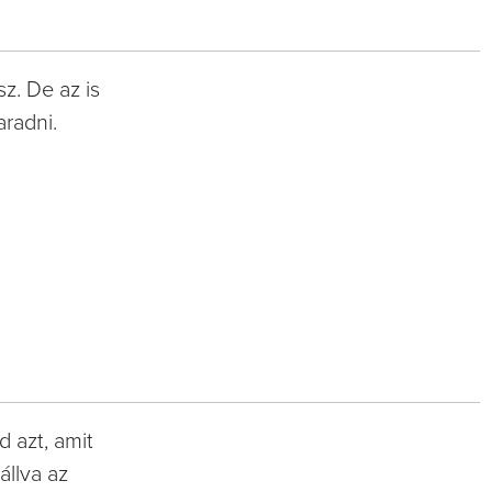
z. De az is
aradni.
 azt, amit
állva az