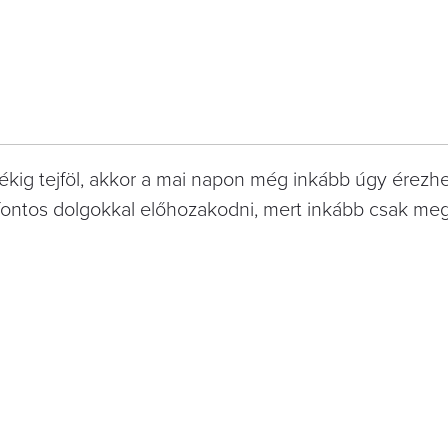
ékig tejföl, akkor a mai napon még inkább úgy érezh
fontos dolgokkal előhozakodni, mert inkább csak me