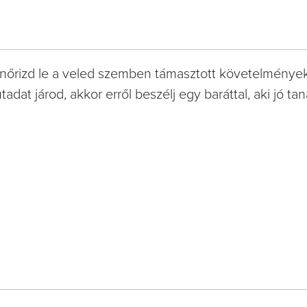
enőrizd le a veled szemben támasztott követelménye
dat járod, akkor erről beszélj egy baráttal, aki jó ta