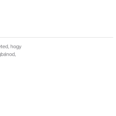
eted, hogy
gbánod,