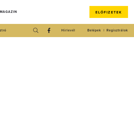
 MAGAZIN
ELŐFIZETEK
ztró
Hírlevél
Belépek
Regisztrálok