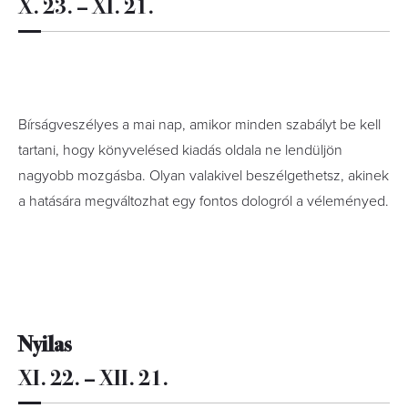
X. 23. – XI. 21.
Bírságveszélyes a mai nap, amikor minden szabályt be kell
tartani, hogy könyvelésed kiadás oldala ne lendüljön
nagyobb mozgásba. Olyan valakivel beszélgethetsz, akinek
a hatására megváltozhat egy fontos dologról a véleményed.
Nyilas
XI. 22. – XII. 21.