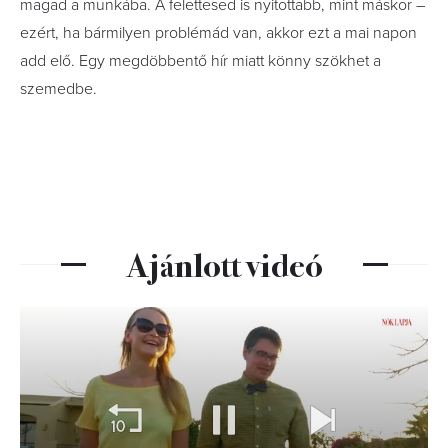
magad a munkába. A felettesed is nyitottabb, mint máskor –
ezért, ha bármilyen problémád van, akkor ezt a mai napon
add elő. Egy megdöbbentő hír miatt könny szökhet a
szemedbe.
Ajánlott videó