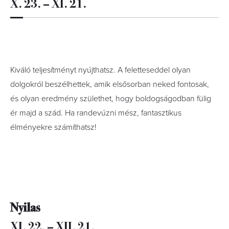
X. 23. – XI. 21.
Kiváló teljesítményt nyújthatsz. A feletteseddel olyan
dolgokról beszélhettek, amik elsősorban neked fontosak,
és olyan eredmény születhet, hogy boldogságodban fülig
ér majd a szád. Ha randevúzni mész, fantasztikus
élményekre számíthatsz!
Nyilas
XI. 22. – XII. 21.