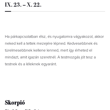
IX. 23. – X. 22.
Ha párkapcsolatban élsz, és nyugalomra vágyakozol, akkor
neked kell a tettek mezejére lépned. Kedvesebbnek és
türelmesebbnek kellene lenned, mert így érheted el
mindazt, amit igazán szeretnél. A testmozgás jót tesz a
testnek és a léleknek egyaránt.
Skorpió