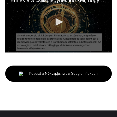
Ennek a 3 csillagjegynek idő kell, hogy megnyíljon
0
seconds
of
1
minute,
Kövesd a
NőkLapja.hu
-t a Google hírekben!
15
seconds